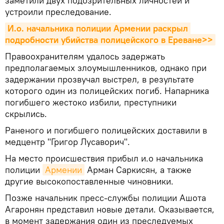
заметили двух подозрительных личностей и
устроили преследование.
И.о. начальника полиции Армении раскрыл 
подробности убийства полицейского в Ереване>>
Правоохранителям удалось задержать
предполагаемых злоумышленников, однако при
задержании прозвучал выстрел, в результате
которого один из полицейских погиб. Напарника
погибшего жестоко избили, преступники
скрылись.
Раненого и погибшего полицейских доставили в
медцентр "Григор Лусаворич".
На место происшествия прибыл и.о начальника
полиции
Армении
Арман Саркисян, а также
другие высокопоставленные чиновники.
Позже начальник пресс-службы полиции Ашота
Агаронян представил новые детали. Оказывается,
в момент задержания один из преследуемых