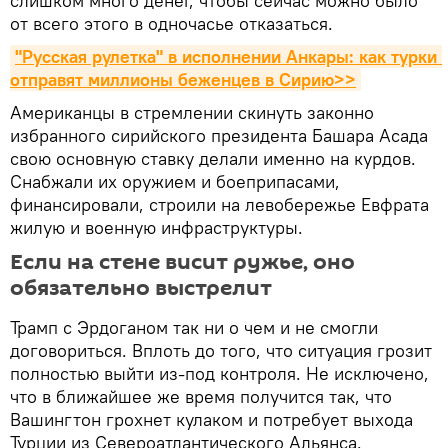
слишком много денег, чтобы сейчас можно было
от всего этого в одночасье отказаться.
"Русская рулетка" в исполнении Анкары: как турки 
отправят миллионы беженцев в Сирию>>
Американцы в стремлении скинуть законно
избранного сирийского президента Башара Асада
свою основную ставку делали именно на курдов.
Снабжали их оружием и боеприпасами,
финансировали, строили на левобережье Евфрата
жилую и военную инфраструктуры.
Если на стене висит ружье, оно
обязательно выстрелит
Трамп с Эрдоганом так ни о чем и не смогли
договориться. Вплоть до того, что ситуация грозит
полностью выйти из-под контроля. Не исключено,
что в ближайшее же время получится так, что
Вашингтон грохнет кулаком и потребует выхода
Турции из Североатлантического Альянса.