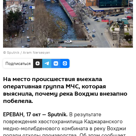
© Sputnik / Aram Nersesyan
Подписаться
На место происшествия выехала
оперативная группа МЧС, которая
выяснила, почему река Вохджи внезапно
побелела.
ЕРЕВАН, 17 окт — Sputnik.
В результате
повреждения хвостохранилища Каджаранского
медно-молибденового комбината в реку Вохджи
попали отходы производства. Об этом сообщает