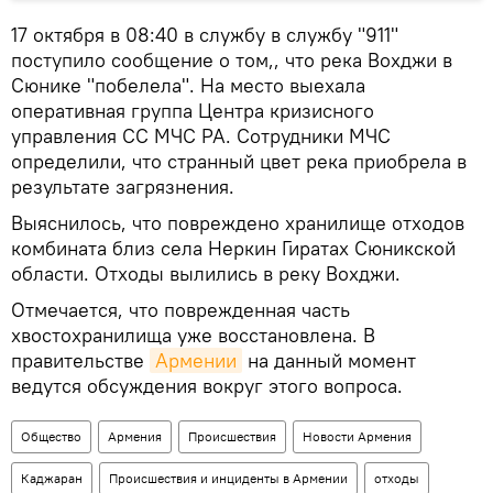
17 октября в 08:40 в службу в службу "911"
поступило сообщение о том,, что река Вохджи в
Сюнике "побелела". На место выехала
оперативная группа Центра кризисного
управления СС МЧС РА. Сотрудники МЧС
определили, что странный цвет река приобрела в
результате загрязнения.
Выяснилось, что повреждено хранилище отходов
комбината близ села Неркин Гиратах Сюникской
области. Отходы вылились в реку Вохджи.
Отмечается, что поврежденная часть
хвостохранилища уже восстановлена. В
правительстве
Армении
на данный момент
ведутся обсуждения вокруг этого вопроса.
Общество
Армения
Происшествия
Новости Армения
Каджаран
Происшествия и инциденты в Армении
отходы