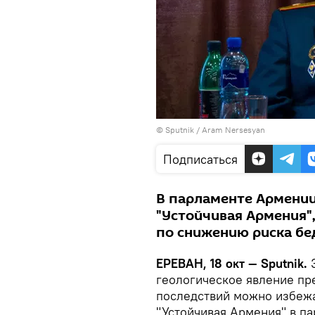
© Sputnik / Aram Nersesyan
Подписаться
В парламенте Армении
"Устойчивая Армения
по снижению риска бе
ЕРЕВАН, 18 окт — Sputnik.
З
геологическое явление пр
последствий можно избежа
"Устойчивая Армения" в п