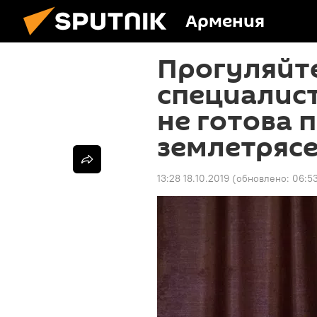
Армения
Прогуляйте
специалист
не готова 
землетряс
13:28 18.10.2019
(обновлено:
06:53