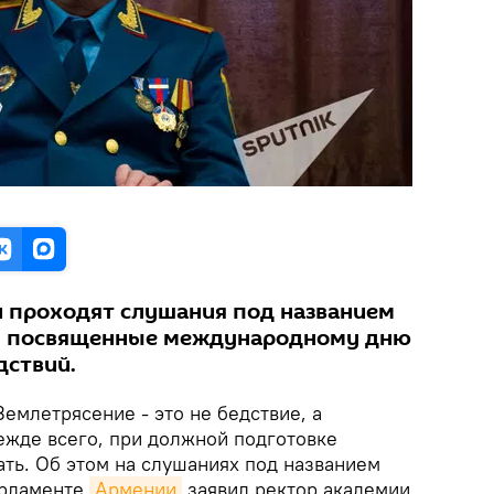
 проходят слушания под названием
", посвященные международному дню
дствий.
емлетрясение - это не бедствие, а
ежде всего, при должной подготовке
ть. Об этом на слушаниях под названием
арламенте
Армении
заявил ректор академии