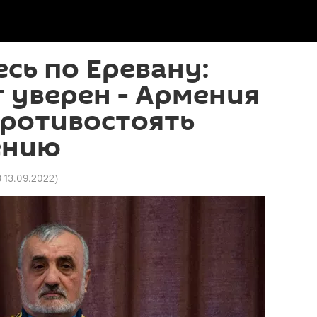
сь по Еревану:
 уверен - Армения
противостоять
ению
 13.09.2022
)