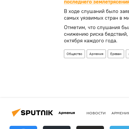
последнего землетрясени
В ходе слушаний было зая
самых уязвимых стран в ми
Отметим, что слушания б
снижению риска бедствий,
октября каждого года.
Общество
Армения
Ереван
Армения
НОВОСТИ
АРМЕНИ