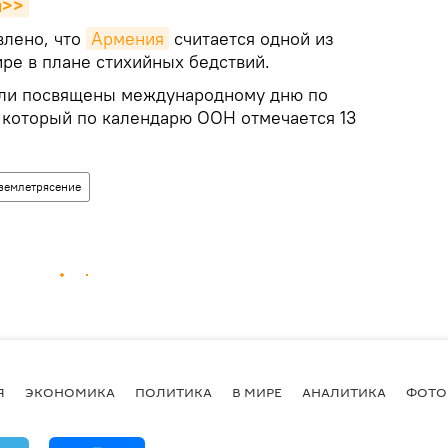
я>>
влено, что
Армения
считается одной из
ре в плане стихийных бедствий.
ыли посвящены международному дню по
 который по календарю ООН отмечается 13
землетрясение
Я
ЭКОНОМИКА
ПОЛИТИКА
В МИРЕ
АНАЛИТИКА
ФОТО