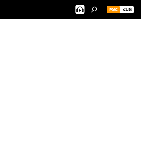
РУС
ՀԱՅ