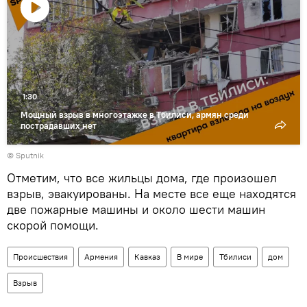
Воспроизвести
видео
1:30
Мощный взрыв в многоэтажке в Тбилиси, армян среди
пострадавших нет
© Sputnik
Отметим, что все жильцы дома, где произошел
взрыв, эвакуированы. На месте все еще находятся
две пожарные машины и около шести машин
скорой помощи.
Происшествия
Армения
Кавказ
В мире
Тбилиси
дом
Взрыв