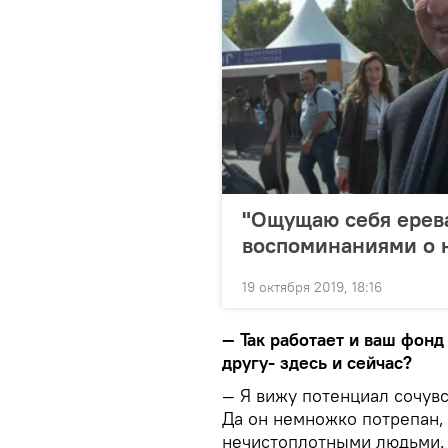
"Ощущаю себя ерев
воспоминаниями о н
19 октября 2019, 18:16
— Так работает и ваш фон
другу- здесь и сейчас?
— Я вижу потенциал сочувс
Да он немножко потрепан,
нечистоплотными людьми. 