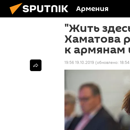
Армения
"Жить здес
Хаматова р
к армянам 
19:56 19.10.2019
(обновлено:
18:54