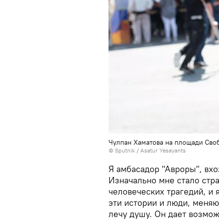
Чулпан Хаматова на площади Сво
© Sputnik / Asatur Yesayants
Я амбасадор "Авроры", вх
Изначально мне стало стр
человеческих трагедий, и 
эти истории и люди, меня
лечу душу. Он дает возмож