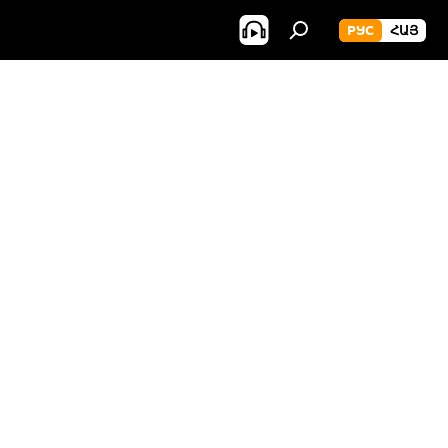
РУС
ՀԱՅ