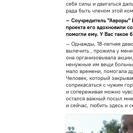
себя силы и двигаться дал
рада быть членом этой ко
— Соучредитель "Авроры" Р
проекта его вдохновили с
помогли ему. У Вас такое 
— Однажды, 18-летняя дево
вылечить , прожила у меня
она организовывала акции,
ненужные им вещи больным
мало времени, помогала д
Человек, который закрывае
соприкасаться с чужим го
и сопереживая можно чувст
остался важный посыл мне 
и сейчас, любить здесь и с