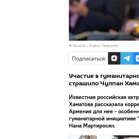
© Sputnik / Asatur Yesayants
Подписаться
Участие в гуманитарн
страшило Чулпан Хама
Известная российская акт
Хаматова рассказала корр
Армения для нее - особенн
гуманитарной инициативе 
Нана Мартиросян.