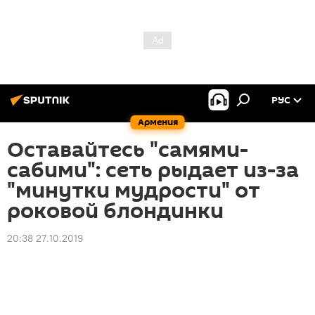
РУС
Армения
Оставайтесь "самями-
сабими": сеть рыдает из-за
"минутки мудрости" от
роковой блондинки
20:38 27.10.2019