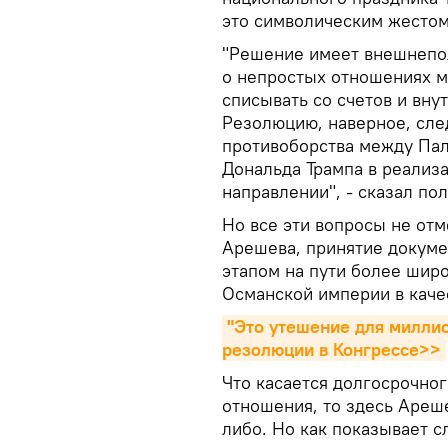
это символическим жесто
"Решение имеет внешнепол
о непростых отношениях м
списывать со счетов и вн
Резолюцию, наверное, сле
противоборства между Пал
Дональда Трампа в реализ
направлении", - сказал пол
Но все эти вопросы не от
Арешева, принятие докум
этапом на пути более шир
Османской империи в каче
"Это утешение для миллио
резолюции в Конгрессе>>
Что касается долгосрочно
отношения, то здесь Ареше
либо. Но как показывает с