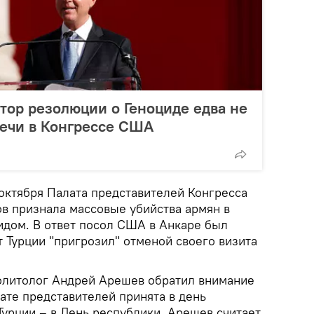
втор резолюции о Геноциде едва не
речи в Конгрессе США
 октября Палата представителей Конгресса
 признала массовые убийства армян в
дом. В ответ посол США в Анкаре был
 Турции "пригрозил" отменой своего визита
политолог Андрей Арешев обратил внимание
лате представителей принята в день
Турции – в День республики. Арешев считает