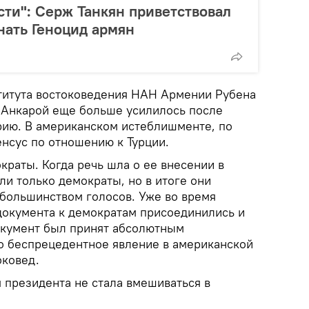
сти": Серж Танкян приветствовал
ать Геноцид армян
титута востоковедения НАН Армении Рубена
 Анкарой еще больше усилилось после
рию. В американском истеблишменте, по
енсус по отношению к Турции.
раты. Когда речь шла о ее внесении в
али только демократы, но в итоге они
большинством голосов. Уже во время
документа к демократам присоединились и
окумент был принят абсолютным
о беспрецедентное явление в американской
оковед.
 президента не стала вмешиваться в