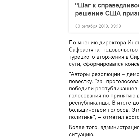
"Шаг к справедливо
решение США призн
30 октября 2019, 09:19
По мнению директора Инс
Сафрастяна, недовольство
турецкого вторжения в Си
сути, сформировался конс
"Авторы резолюции – демок
повестку, "за" проголосов
победили республиканцев 
голосования по принятию 
республиканцы. В итоге д
большинством голосов. Эт
политике", – отметил вост
Более того, администрация
ситуацию.