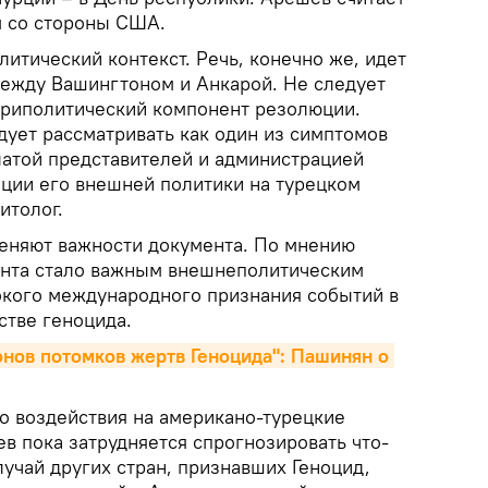
м со стороны США.
итический контекст. Речь, конечно же, идет
ежду Вашингтоном и Анкарой. Не следует
утриполитический компонент резолюции.
дует рассматривать как один из симптомов
атой представителей и администрацией
ации его внешней политики на турецком
итолог.
меняют важности документа. По мнению
ента стало важным внешнеполитическим
окого международного признания событий в
стве геноцида.
нов потомков жертв Геноцида": Пашинян о 
го воздействия на американо-турецкие
в пока затрудняется спрогнозировать что-
лучай других стран, признавших Геноцид,