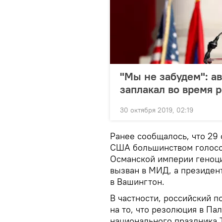
"Мы не забудем": а
заплакал во время 
30 октября 2019, 02:19
Ранее сообщалось, что 29
США большинством голосов
Османской империи геноци
вызван в МИД, а президент
в Вашингтон.
В частности, российский 
на то, что резолюция в Па
национального праздника 