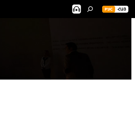
РУС
ՀԱՅ