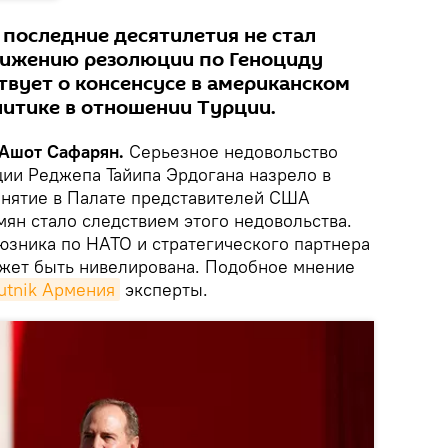
 последние десятилетия не стал
вижению резолюции по Геноциду
твует о консенсусе в американском
итике в отношении Турции.
 Ашот Сафарян.
Серьезное недовольство
ции Реджепа Тайипа Эрдогана назрело в
инятие в Палате представителей США
ян стало следствием этого недовольства.
юзника по НАТО и стратегического партнера
жет быть нивелирована. Подобное мнение
utnik Армения
эксперты.