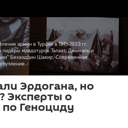
ение армян в Турции в 1915-1923 гг.
 лидеры младотурок Талаат, Джемаль и
ации" Бехаэддин Шакир. Современная
еступление.
ли Эрдогана, но
? Эксперты о
 по Геноциду