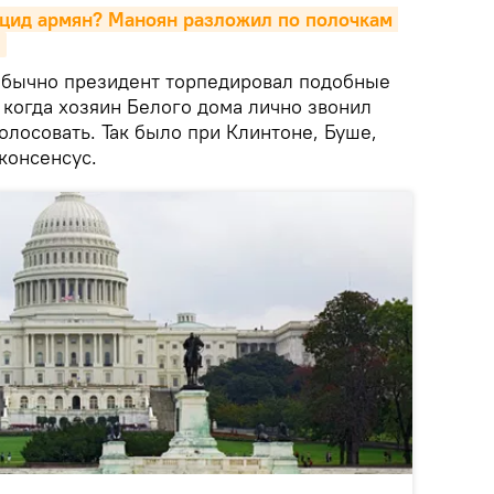
цид армян? Маноян разложил по полочкам 
>
обычно президент торпедировал подобные
 когда хозяин Белого дома лично звонил
олосовать. Так было при Клинтоне, Буше,
 консенсус.