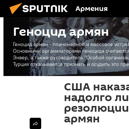
Армения
Геноцид армян
Геноцид армян - планомерное и массовое истребл
Основными организаторами геноцида считаются
Энвер, а также руководитель "Особой организ
Турция отказывается признать и осудить это пр
США наказа
надолго ли
резолюции
армян