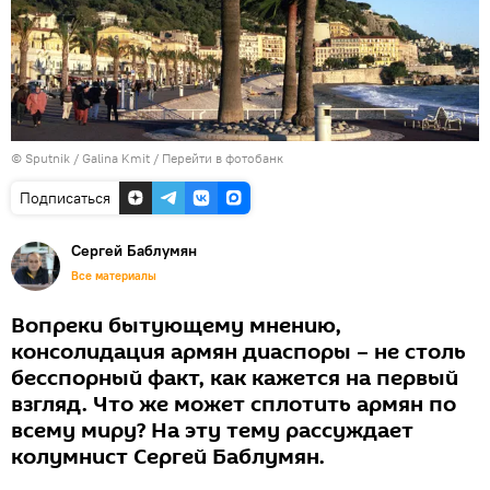
© Sputnik / Galina Kmit
/
Перейти в фотобанк
Подписаться
Сергей Баблумян
Все материалы
Вопреки бытующему мнению,
консолидация армян диаспоры – не столь
бесспорный факт, как кажется на первый
взгляд. Что же может сплотить армян по
всему миру? На эту тему рассуждает
колумнист Сергей Баблумян.