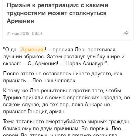
Призыв к репатриации: с какими
трудностями может столкнуться
Армения
21 мая 2018, 08:51
"О да,
Армения
! – просиял Лео, протягивая
лучший абрикос. Затем растянул улыбку шире и
сказал: – О, Армения!… Шарль Азнавур!".
После этого не оставалось ничего другого, как
признать – Лео наш человек.
К тому же Лео решительно против того, чтобы
Турцию приняли в семью европейских народов, во
всяком случае, до тех пор, пока Анкара не
признает Геноцид армян.
Тема тотального смертоубийства мирных граждан
близка ему по двум причинам. Во-первых, Лео –
еврей. Во-вторых, у него в друзьях сразу два