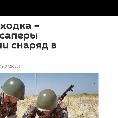
ходка –
 саперы
и снаряд в
 19.07.2023
)