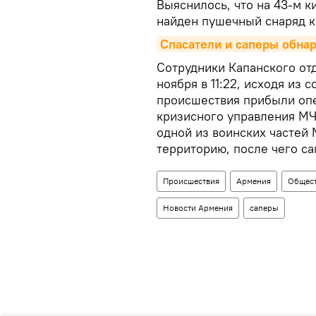
Выяснилось, что на 43-м к
найден пушечный снаряд к
Спасатели и саперы обна
Сотрудники Капанского от
ноября в 11:22, исходя из
происшествия прибыли опе
кризисного управления МЧ
одной из воинских частей
территорию, после чего с
Происшествия
Армения
Общес
Новости Армения
саперы