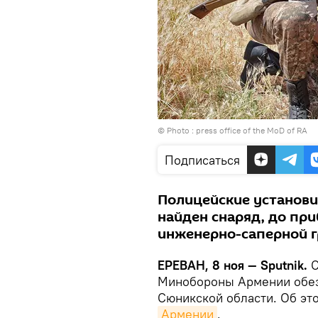
© Photo : press office of the MoD of RA
Подписаться
Полицейские установи
найден снаряд, до пр
инженерно-саперной 
ЕРЕВАН, 8 ноя — Sputnik.
С
Минобороны Армении обез
Сюникской области. Об эт
Армении
.