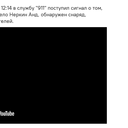
12:14 в службу "911" поступил сигнал о том,
село Неркин Анд, обнаружен снаряд,
телей.