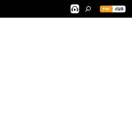
РУС
ՀԱՅ