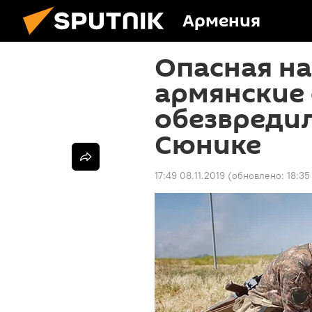
Армения
Опасная на
армянские
обезвредил
Сюнике
17:49 08.11.2019
(обновлено:
18:35