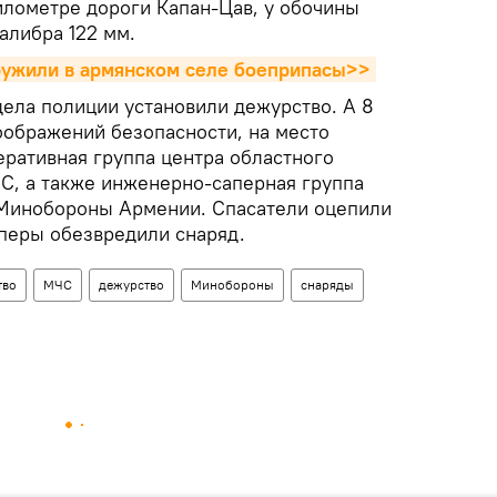
илометре дороги Капан-Цав, у обочины
алибра 122 мм.
ружили в армянском селе боеприпасы>>
дела полиции установили дежурство. А 8
 соображений безопасности, на место
ративная группа центра областного
С, а также инженерно-саперная группа
 Минобороны Армении. Спасатели оцепили
аперы обезвредили снаряд.
тво
МЧС
дежурство
Минобороны
снаряды