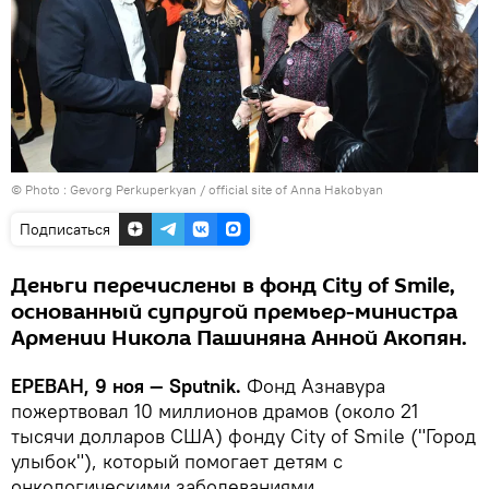
© Photo :
Gevorg Perkuperkyan / official site of Anna Hakobyan
Подписаться
Деньги перечислены в фонд City of Smile,
основанный супругой премьер-министра
Армении Никола Пашиняна Анной Акопян.
ЕРЕВАН, 9 ноя — Sputnik.
Фонд Азнавура
пожертвовал 10 миллионов драмов (около 21
тысячи долларов США) фонду City of Smile ("Город
улыбок"), который помогает детям с
онкологическими заболеваниями.