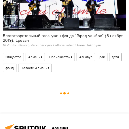
Благотворительный гала-ужин фонда "Город улыбок" (8 ноября
2019). Еревaн
© Photo :
Gevorg Perkuperkyan / official site of Anna Hakobyan
Общество
Армения
Происшествия
Азнавур
рак
дети
фонд
Новости Армения
Армения