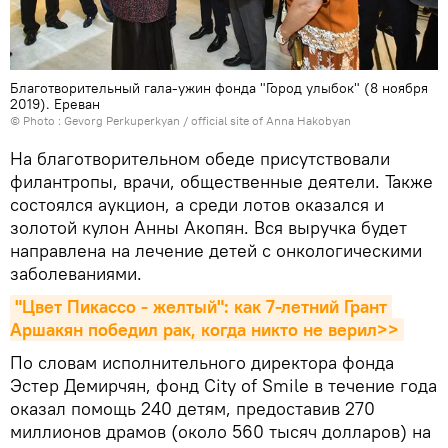
Благотворительный гала-ужин фонда "Город улыбок" (8 ноября
2019). Еревaн
© Photo :
Gevorg Perkuperkyan / official site of Anna Hakobyan
На благотворительном обеде присутствовали
филантропы, врачи, общественные деятели. Также
состоялся аукцион, а среди лотов оказался и
золотой кулон Анны Акопян. Вся выручка будет
направлена на лечение детей с онкологическими
заболеваниями.
"Цвет Пикассо - желтый": как 7-летний Грант 
Аршакян победил рак, когда никто не верил>>
По словам исполнительного директора фонда
Эстер Демирчян, фонд City of Smile в течение года
оказал помощь 240 детям, предоставив 270
миллионов драмов (около 560 тысяч долларов) на