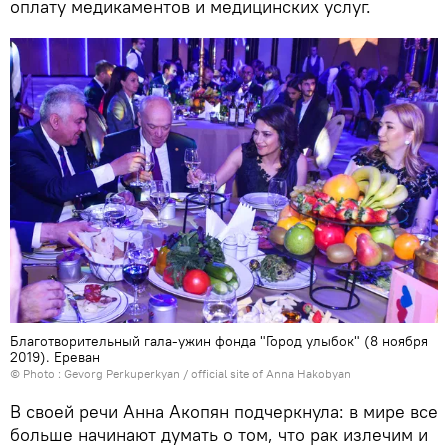
оплату медикаментов и медицинских услуг.
Благотворительный гала-ужин фонда "Город улыбок" (8 ноября
2019). Еревaн
© Photo :
Gevorg Perkuperkyan / official site of Anna Hakobyan
В своей речи Анна Акопян подчеркнула: в мире все
больше начинают думать о том, что рак излечим и