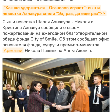
"Как же удержаться - Оганезов играет": сын и 
невестка Азнавура спели "Эх, раз, да еще раз">>
Сын и невестка Шарля Азнавура - Николя и
Кристина Азнавур сообщили о своем
пожертвовании на ежегодном благотворительном
обеде фонда City of Smile. Об этом сообщает офис
основателя фонда, супруги премьер-министра
Армении
Никола Пашиняна Анны Акопян.