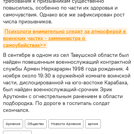
требования к призывникам существенно
повысились, особенно по части их здоровья и
самочувствия. Однако все же зафиксирован рост
числа призывников.
Психологи внимательно следят за атмосферой в 
воинских частях - замминистра о 
самоубийствах>>
В сентябре в одном из сел Тавушской области был
найден повешенным военнослужащий контрактной
службы Армен Неркарарян 1998 года рождения. 4
ноября около 19:30 в оружейной комнате воинской
части, дислоцированной на юго-востоке Карабаха,
был найден военнослужащий-срочник Эрик
Арутюнян с огнестрельным ранением в области
подбородка. По дороге в госпиталь солдат
скончался.
Армения
Общество
Новости Армения
армия