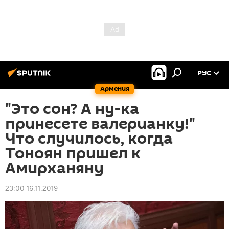
РУС
Армения
"Это сон? А ну-ка
принесете валерианку!"
Что случилось, когда
Тоноян пришел к
Амирханяну
23:00 16.11.2019