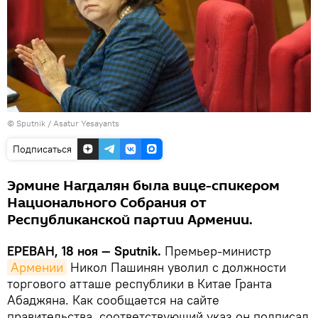
© Sputnik / Asatur Yesayants
Подписаться
Эрмине Нагдалян была вице-спикером
Национального Собрания от
Республиканской партии Армении.
ЕРЕВАН, 18 ноя — Sputnik.
Премьер-министр
Армении
Никол Пашинян уволил с должности
торгового атташе республики в Китае Гранта
Абаджяна. Как сообщается на сайте
правительства, соответствующий указ он подписал