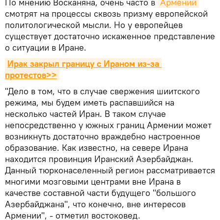
По мнению Восканяна, очень часто в
Армении
смотрят на процессы сквозь призму европейской
политологической мысли. Но у европейцев
существует достаточно искаженное представление
о ситуации в Иране.
Ирак закрыл границу с Ираном из-за 
протестов>>
"Дело в том, что в случае свержения шиитского
режима, мы будем иметь распавшийся на
несколько частей Иран. В таком случае
непосредственно у южных границ Армении может
возникнуть достаточно враждебно настроенное
образование. Как известно, на севере Ирана
находится провинция Иранский Азербайджан.
Данный тюрконаселенный регион рассматривается
многими мозговыми центрами вне Ирана в
качестве составной части будущего "большого
Азербайджана", что конечно, вне интересов
Армении", - отметил востоковед.