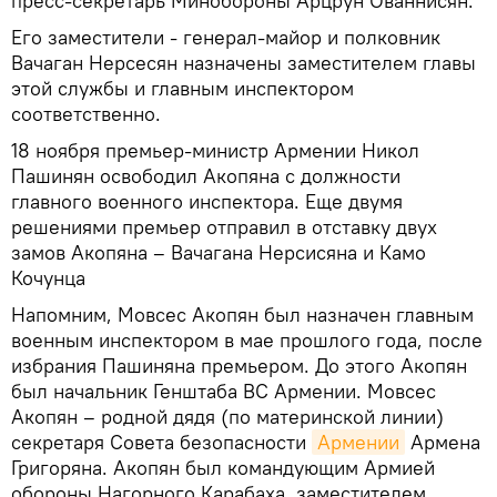
пресс-секретарь Минобороны Арцрун Ованнисян.
Его заместители - генерал-майор и полковник
Вачаган Нерсесян назначены заместителем главы
этой службы и главным инспектором
соответственно.
18 ноября премьер-министр Армении Никол
Пашинян освободил Акопяна с должности
главного военного инспектора. Еще двумя
решениями премьер отправил в отставку двух
замов Акопяна – Вачагана Нерсисяна и Камо
Кочунца
Напомним, Мовсес Акопян был назначен главным
военным инспектором в мае прошлого года, после
избрания Пашиняна премьером. До этого Акопян
был начальник Генштаба ВС Армении. Мовсес
Акопян – родной дядя (по материнской линии)
секретаря Совета безопасности
Армении
Армена
Григоряна. Акопян был командующим Армией
обороны Нагорного Карабаха, заместителем