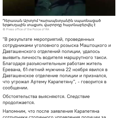
Դերասան Արտյոմ Կարապետյանին սպառնացած
երթուղային տաքսու վարորդը հայտնաբերվել է
©
Press office of the Police of RA
"В результате мероприятий, проведенных
сотрудниками уголовного розыска Маштоцкого и
Давташенского отделений полиции, удалось
выявить личность водителя маршрутного такси.
Благодаря разъяснительным работам житель
Еревана, 61-летний мужчина 22 ноября явился в
Давташенское отделение полиции и признался,
что угрожал Артему Карапетяну", - говорится в
сообщении.
Обстоятельства выясняются. Следствие
продолжается.
Напомним, что после заявления Карапетяна
сотрудники столичного управления полиции за