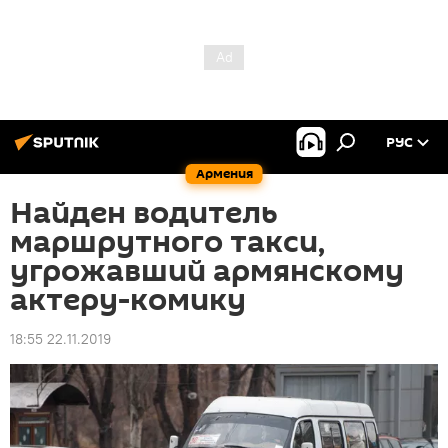
РУС
Армения
Найден водитель
маршрутного такси,
угрожавший армянскому
актеру-комику
18:55 22.11.2019