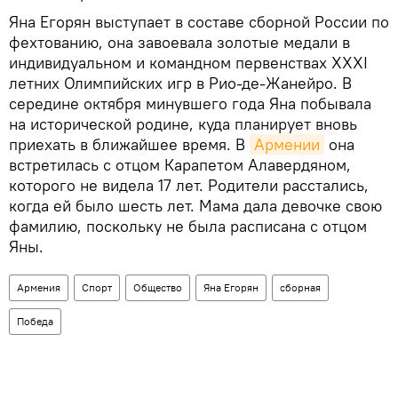
Яна Егорян выступает в составе сборной России по
фехтованию, она завоевала золотые медали в
индивидуальном и командном первенствах XXXI
летних Олимпийских игр в Рио-де-Жанейро. В
середине октября минувшего года Яна побывала
на исторической родине, куда планирует вновь
приехать в ближайшее время. В
Армении
она
встретилась с отцом Карапетом Алавердяном,
которого не видела 17 лет. Родители расстались,
когда ей было шесть лет. Мама дала девочке свою
фамилию, поскольку не была расписана с отцом
Яны.
Армения
Спорт
Общество
Яна Егорян
сборная
Победа