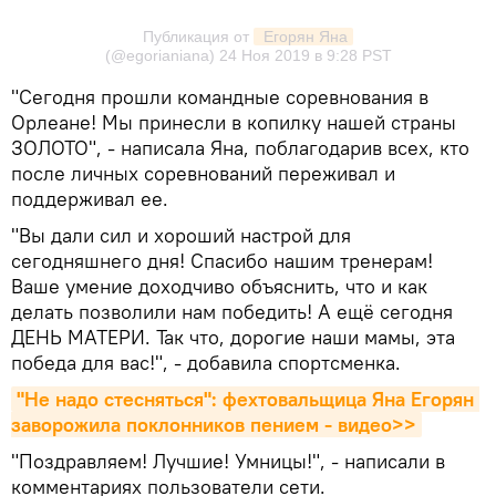
Публикация от
 Егорян Яна
(@egorianiana)
24 Ноя 2019 в 9:28 PST
"Сегодня прошли командные соревнования в
Орлеане! Мы принесли в копилку нашей страны
ЗОЛОТО", - написала Яна, поблагодарив всех, кто
после личных соревнований переживал и
поддерживал ее.
"Вы дали сил и хороший настрой для
сегодняшнего дня! Спасибо нашим тренерам!
Ваше умение доходчиво объяснить, что и как
делать позволили нам победить! А ещё сегодня
ДЕНЬ МАТЕРИ. Так что, дорогие наши мамы, эта
победа для вас!", - добавила спортсменка.
"Не надо стесняться": фехтовальщица Яна Егорян 
заворожила поклонников пением - видео>>
"Поздравляем! Лучшие! Умницы!", - написали в
комментариях пользователи сети.