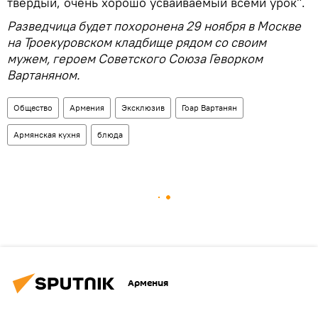
твердый, очень хорошо усваиваемый всеми урок".
Разведчица будет похоронена 29 ноября в Москве
на Троекуровском кладбище рядом со своим
мужем, героем Советского Союза Геворком
Вартаняном.
Общество
Армения
Эксклюзив
Гоар Вартанян
Армянская кухня
блюда
Армения