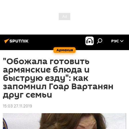
РУС
Армения
"Обожала готовить
армянские блюда и
быструю езду": как
запомнил Гоар Вартанян
друг семьи
15:03 27.11.2019