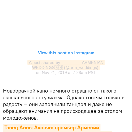
View this post on Instagram
A post shared by ⠀ ⠀ ⠀ ⠀ ⠀ ARMENIAN 
WEDDINGS🇦🇲 (@arm_weddings)
on
Nov 21, 2019 at 7:28am PST
Новобрачной явно немного страшно от такого
зашкального энтузиазма. Однако гостям только в
радость — они заполнили танцпол и даже не
обращают внимания на происходящее за столом
молодоженов.
Танец Анны Акопян: премьер Армении 