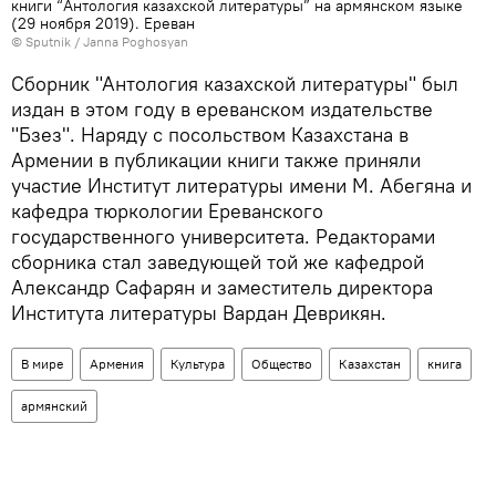
книги “Антология казахской литературы” на армянском языке
(29 ноября 2019). Еревaн
© Sputnik / Janna Poghosyan
Сборник "Антология казахской литературы" был
издан в этом году в ереванском издательстве
"Бзез". Наряду с посольством Казахстана в
Армении в публикации книги также приняли
участие Институт литературы имени М. Абегяна и
кафедра тюркологии Ереванского
государственного университета. Редакторами
сборника стал заведующей той же кафедрой
Александр Сафарян и заместитель директора
Института литературы Вардан Деврикян.
В мире
Армения
Культура
Общество
Казахстан
книга
армянский