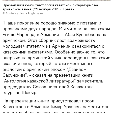
Презентация книги “Антология казахской литературы” на
армянском языке (29 ноября 2019). Еревaн
© Sputnik / Janna Poghosyan
"Наше поколение хорошо знакомо с поэтами и
прозаиками двух народов. Мы читали на казахском
Егише Чаренца, в Армении — Абая Кунанбаева на
армянском. Этот сборник даст возможность
молодым читателям из Армении ознакомиться с
казахскими писателями. Особенно важно то, что
впервые на армянский язык переведены казахские
сказки и эпос, который кстати имеет много
аналогий с армянским эпосом "Давидом
Сасунским", - сказал на презентации книги
"Антология казахской литературы" заместитель
председателя Союза писателей Казахстана
Бауржан Шакыр.
На презентации книги присутствовал посол
Казахстана в Армении Тимур Уразаев, заместитель
министра образования, науки, культуры и спорта