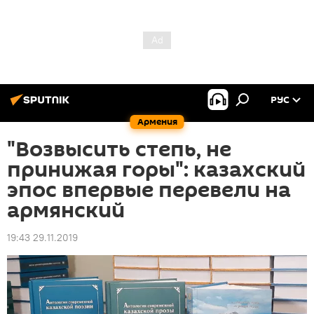
РУС
Армения
"Возвысить степь, не
принижая горы": казахский
эпос впервые перевели на
армянский
19:43 29.11.2019