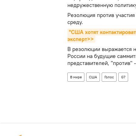
недружественную политику
Резолюция против участия
среду.
"США хотят контактировать
эксперт>>
В резолюции выражается 
России на будущие саммит
представителей, "против" - 
В мире
США
Голос
G7