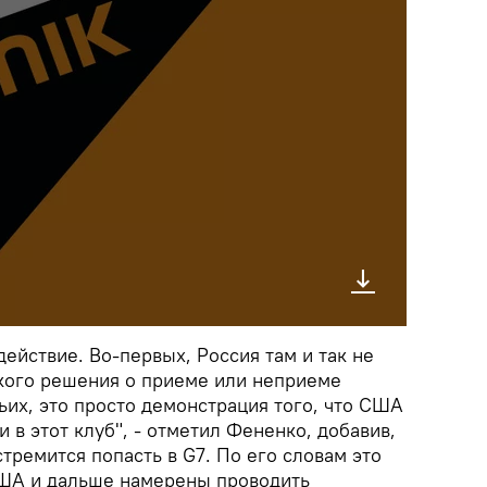
действие. Во-первых, Россия там и так не
акого решения о приеме или неприеме
тьих, это просто демонстрация того, что США
 в этот клуб", - отметил Фененко, добавив,
стремится попасть в G7. По его словам это
США и дальше намерены проводить