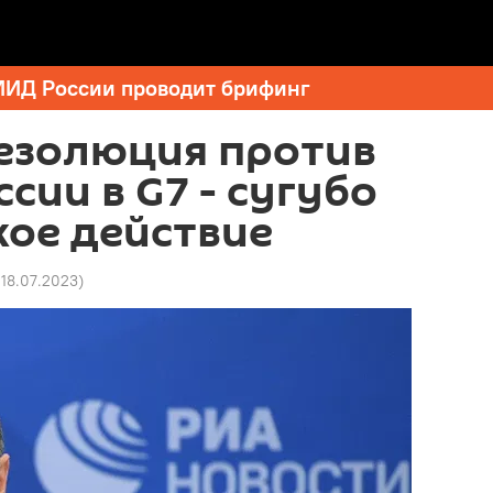
МИД России проводит брифинг
резолюция против
сии в G7 - сугубо
ое действие
6 18.07.2023
)