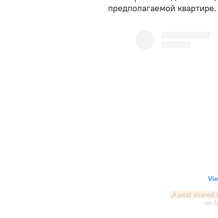
предполагаемой квартире.
Vie
A post shared
on
N