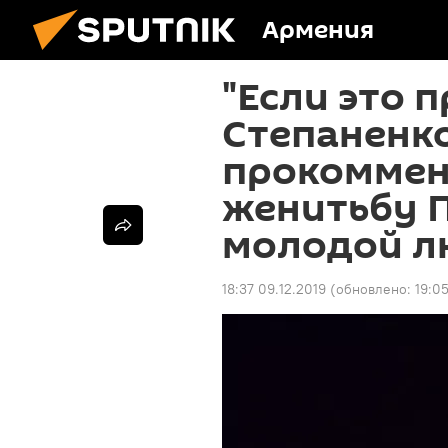
Армения
"Если это п
Степаненк
прокоммен
женитьбу П
молодой л
18:37 09.12.2019
(обновлено:
19:0