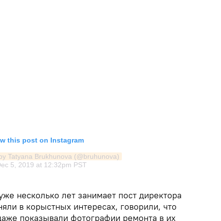
w this post on Instagram
 by Tatyana Brukhunova (@bruhunova)
ec 5, 2019 at 12:32pm PST
 уже несколько лет занимает пост директора
няли в корыстных интересах, говорили, что
даже показывали фотографии ремонта в их