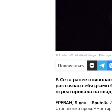
© Photo :
official site of Yevgeni Petros
Подписаться
В Сети ранее появила
раз связал себя узами
отреагировала на свад
ЕРЕВАН, 9 дек — Sputnik.
И
Степаненко прокомментиро