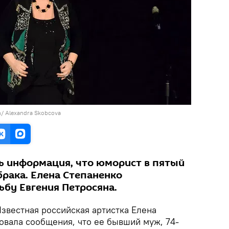
yan/ Alexandra Skobcova
сь информация, что юморист в пятый
 брака. Елена Степаненко
ьбу Евгения Петросяна.
звестная российская артистка Елена
вала сообщения, что ее бывший муж, 74-