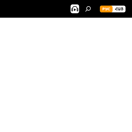
РУС
ՀԱՅ