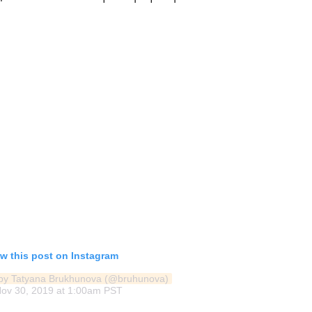
w this post on Instagram
 by Tatyana Brukhunova (@bruhunova)
ov 30, 2019 at 1:00am PST