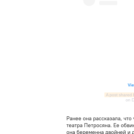
Vie
A post shared
on
D
Ранее она рассказала, что
театра Петросяна. Ее обви
она беременна двойней и 