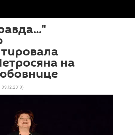
равда..."
о
тировала
етросяна на
юбовнице
5 09.12.2019
)