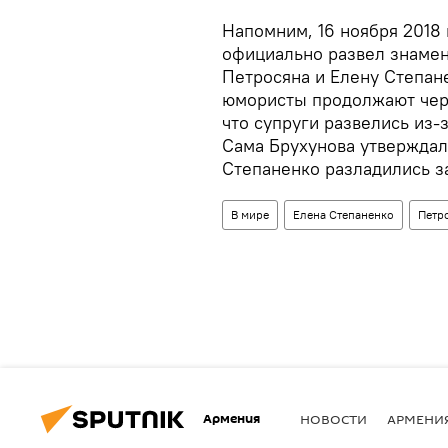
Напомним, 16 ноября 2018
официально развел знамен
Петросяна и Елену Степане
юмористы продолжают чер
что супруги развелись из-
Сама Брухунова утверждал
Степаненко разладились за
В мире
Елена Степаненко
Петр
Армения
НОВОСТИ
АРМЕНИ