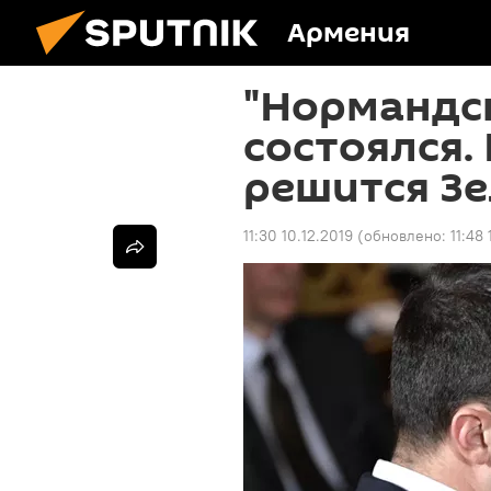
Армения
"Нормандс
состоялся.
решится Зе
11:30 10.12.2019
(обновлено:
11:48