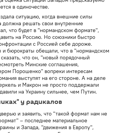
ется в одиночестве.
оздала ситуацию, когда внешние силы
а должна решать свои внутренние
л, что будет в "нормандском формате",
давить на Россию. Но союзники быстро
конфронтации с Россией себе дороже.
 и бюрократы обещали, что в "нормандском
 сказать, что он, "новый порядочный
есмотреть Минские соглашения,
ером Порошенко" вопреки интересам
рмания выступят на его стороне. А на деле
Меркель и Макрон не просто поддержали
давили на Украину сильнее, чем Путин.
никах" у радикалов
ерью и заявить, что "такой формат нам не
формат" – последнее материальное
раины и Запада, "движения в Европу",