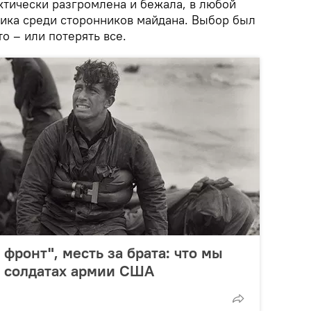
ктически разгромлена и бежала, в любой
ника среди сторонников майдана. Выбор был
о – или потерять все.
фронт", месть за брата: что мы
х солдатах армии США