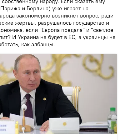
 собственному народу. Если сказать ему
е Парижа и Берлина) уже играет на
народа закономерно возникнет вопрос, ради
еские жертвы, разрушалось государство и
ономика, если "Европа предала" и "светлое
пит? И Украина не будет в ЕС, а украинцы не
аботать, как албанцы.