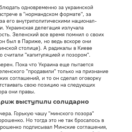
блюдать одновременно за украинской
встрече в "нормандском формате", за
за его внутриполитическими национал-
. Украинская делегация излучала
ость. Зеленский все время помнил о своих
он был в Париже, но ведь вскоре они
инской столице). А радикалы в Киеве
то считали "капитуляцией и позором".
верен. Пока что Украина еще пытается
еленского "продавили" только на признание
их соглашений, и то он сделал оговорку
тстаивать свою позицию на следующих
ора они правы.
Париж выступили солидарно
вчера. Горькую чашу "минского позора"
рошенко. Но тогда это не так бросалось в
Порошенко подписывал Минские соглашения,