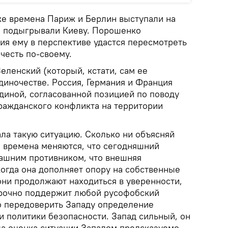
уже времена Париж и Берлин выступали на
м подыгрывали Киеву. Порошенко
ия ему в перспективе удастся пересмотреть
честь по-своему.
еленский (который, кстати, сам ее
диночестве. Россия, Германия и Франция
диной, согласованной позицией по поводу
ражданского конфликта на территории
ла такую ситуацию. Сколько ни объясняй
о времена меняются, что сегодняшний
ашним противником, что внешняя
когда она дополняет опору на собственные
 они продолжают находиться в уверенности,
орочно поддержит любой русофобский
о передоверить Западу определение
и политики безопасности. Запад сильный, он
гда оценка ситуации Западом предсказуемо