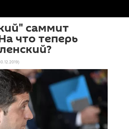
кий" саммит
 На что теперь
ленский?
 10.12.2019
)