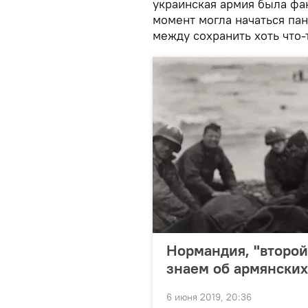
украинская армия была фа
момент могла начаться па
между сохранить хоть что-т
Нормандия, "второй 
знаем об армянски
6 июня 2019, 20:36