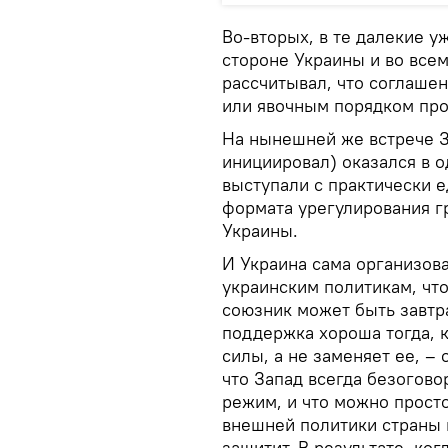
Во-вторых, в те далекие 
стороне Украины и во все
рассчитывал, что соглашен
или явочным порядком про
На нынешней же встрече З
инициировал) оказался в о
выступали с практически е
формата урегулирования г
Украины.
И Украина сама организова
украинским политикам, чт
союзник может быть завтр
поддержка хороша тогда, 
силы, а не заменяет ее, –
что Запад всегда безогов
режим, и что можно прост
внешней политики страны 
защитит. В результате, ко