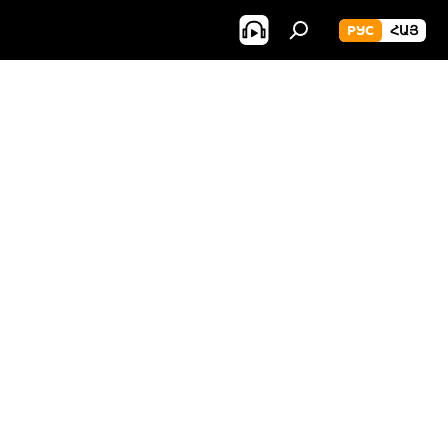
РУС
ՀԱՅ