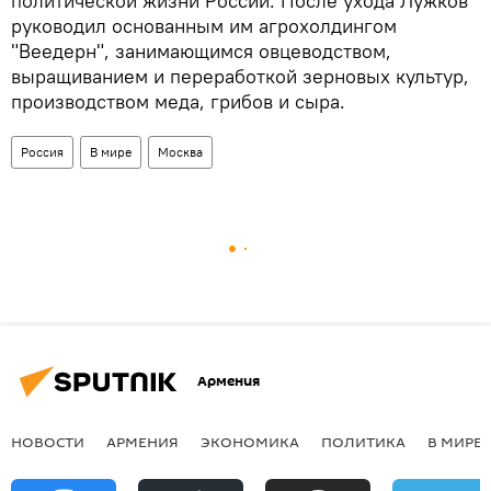
политической жизни России. После ухода Лужков
руководил основанным им агрохолдингом
"Веедерн", занимающимся овцеводством,
выращиванием и переработкой зерновых культур,
производством меда, грибов и сыра.
Россия
В мире
Москва
Армения
НОВОСТИ
АРМЕНИЯ
ЭКОНОМИКА
ПОЛИТИКА
В МИРЕ