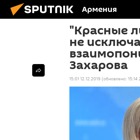
Армения
"Красные л
не исключ
взаимопон
Захарова
15:01 12.12.2019
(обновлено:
15:14