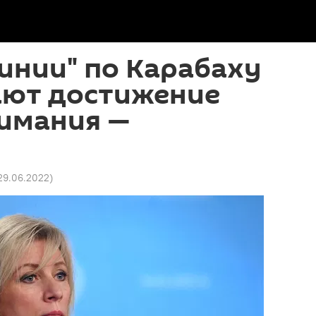
инии" по Карабаху
ают достижение
имания —
 29.06.2022
)