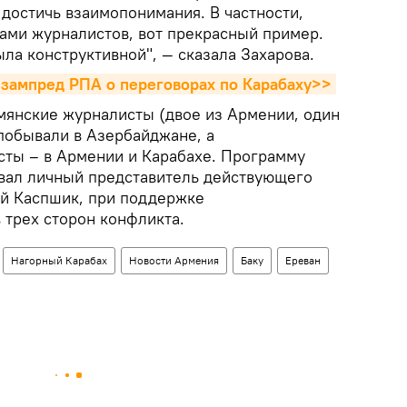
 достичь взаимопонимания. В частности,
пами журналистов, вот прекрасный пример.
ла конструктивной", — сказала Захарова.
 зампред РПА о переговорах по Карабаху>>
рмянские журналисты (двое из Армении, один
 побывали в Азербайджане, а
ты – в Армении и Карабахе. Программу
вал личный представитель действующего
й Каспшик, при поддержке
 трех сторон конфликта.
Нагорный Карабах
Новости Армения
Баку
Ереван