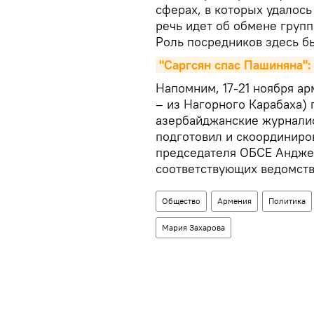
сферах, в которых удалось
речь идет об обмене груп
Роль посредников здесь бы
"Саргсян спас Пашиняна":
Напомним, 17-21 ноября а
– из Нагорного Карабаха)
азербайджанские журналис
подготовил и скоординиро
председателя ОБСЕ Андже
соответствующих ведомств
Общество
Армения
Политика
Мария Захарова