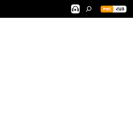
РУС
ՀԱՅ