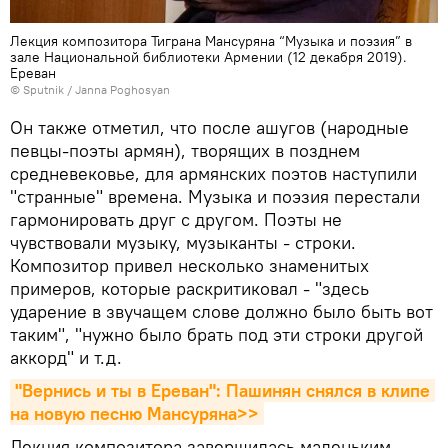
Лекция композитора Тиграна Мансуряна “Музыка и поэзия” в
зале Национальной библиотеки Армении (12 декабря 2019).
Еревaн
© Sputnik / Janna Poghosyan
Он также отметил, что после ашугов (народные
певцы-поэты армян), творящих в позднем
средневековье, для армянских поэтов наступили
"странные" времена. Музыка и поэзия перестали
гармонировать друг с другом. Поэты не
чувствовали музыку, музыканты - строки.
Композитор привел несколько знаменитых
примеров, которые раскритиковал - "здесь
ударение в звучащем слове должно было быть вот
таким", "нужно было брать под эти строки другой
аккорд" и т.д.
"Вернись и ты в Ереван": Пашинян снялся в клипе 
на новую песню Мансуряна>>
Лекция композитора завершилась маленьким