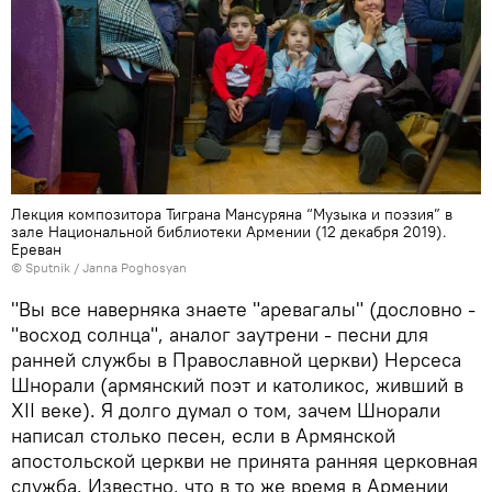
Лекция композитора Тиграна Мансуряна “Музыка и поэзия” в
зале Национальной библиотеки Армении (12 декабря 2019).
Еревaн
© Sputnik / Janna Poghosyan
"Вы все наверняка знаете "аревагалы" (дословно -
"восход солнца", аналог заутрени - песни для
ранней службы в Православной церкви) Нерсеса
Шнорали (армянский поэт и католикос, живший в
XII веке). Я долго думал о том, зачем Шнорали
написал столько песен, если в Армянской
апостольской церкви не принята ранняя церковная
служба. Известно, что в то же время в Армении