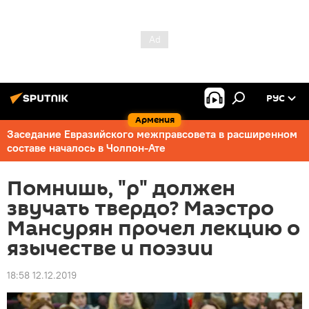
РУС
Армения
Заседание Евразийского межправсовета в расширенном
составе началось в Чолпон-Ате
Помнишь, "р" должен
звучать твердо? Маэстро
Мансурян прочел лекцию о
язычестве и поэзии
18:58 12.12.2019