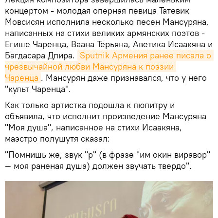
концертом - молодая оперная певица Татевик
Мовсисян исполнила несколько песен Мансуряна,
написанных на стихи великих армянских поэтов -
Егише Чаренца, Ваана Терьяна, Аветика Исаакяна и
Багдасара Дпира.
Sputnik Армения ранее писала о 
чрезвычайной любви Мансуряна к поэзии 
Чаренца
. Мансурян даже признавался, что у него
"культ Чаренца".
Как только артистка подошла к пюпитру и
объявила, что исполнит произведение Мансуряна
"Моя душа", написанное на стихи Исаакяна,
маэстро полушутя сказал:
"Помнишь же, звук "р" (в фразе "им окин виравор"
— моя раненая душа) должен звучать твердо".