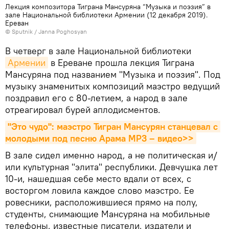
Лекция композитора Тиграна Мансуряна “Музыка и поэзия” в
зале Национальной библиотеки Армении (12 декабря 2019).
Еревaн
© Sputnik / Janna Poghosyan
В четверг в зале Национальной библиотеки
Армении
в Ереване прошла лекция Тиграна
Мансуряна под названием "Музыка и поэзия". Под
музыку знаменитых композиций маэстро ведущий
поздравил его с 80-летием, а народ в зале
отреагировал бурей аплодисментов.
"Это чудо": маэстро Тигран Мансурян станцевал с 
молодыми под песню Арама MP3 – видео>>
В зале сидел именно народ, а не политическая и/
или культурная "элита" республики. Девчушка лет
10-и, нашедшая себе место вдали от всех, с
восторгом ловила каждое слово маэстро. Ее
ровесники, расположившиеся прямо на полу,
студенты, снимающие Мансуряна на мобильные
телефоны, известные писатели, издатели и