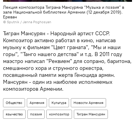
Лекция композитора Тиграна Мансуряна “Музыка и поэзия” в
зале Национальной библиотеки Армении (12 декабря 2019).
Еревaн
© Sputnik / Janna Poghosyan
Тигран Мансурян - Народный артист СССР.
Композитор активно работал в кино, написав
музыку к фильмам "Цвет граната", "Мы и наши
горы", "Танго нашего детства" и т.д. В 2011 году
маэстро написал "Реквием" для сопрано, баритона,
смешанного хора и струнного оркестра,
посвященный памяти жертв Геноцида армян.
Мансурян - один из наиболее исполняемых
композиторов Армении.
Общество
Армения
Культура
Новости Армения
язычество
поэзия
композитор
Тигран Мансурян