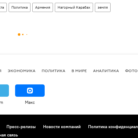
кта
Политика
Армения
Нагорный Карабах
земля
Я
ЭКОНОМИКА
ПОЛИТИКА
В МИРЕ
АНАЛИТИКА
ФОТО
am
Макс
Пресс-релизы
Новости компаний
Политика конфиденциал
ная связь