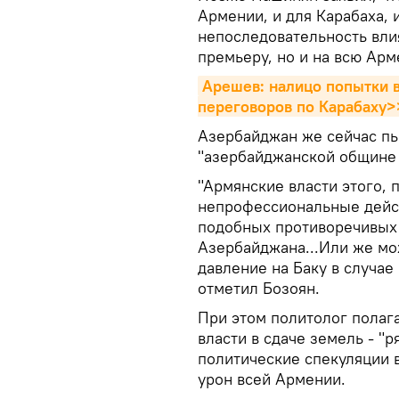
Армении, и для Карабаха, 
непоследовательность вли
премьеру, но и на всю Арм
Арешев: налицо попытки в
переговоров по Карабаху>
Азербайджан же сейчас пы
"азербайджанской общине К
"Армянские власти этого, п
непрофессиональные дейст
подобных противоречивых 
Азербайджана...Или же м
давление на Баку в случае
отметил Бозоян.
При этом политолог полага
власти в сдаче земель - "
политические спекуляции в
урон всей Армении.