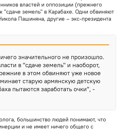
нников властей и оппозиции (прежнего
 к "сдаче земель" в Карабахе. Одни обвиняют
Никола Пашиняна, другие – экс-президента
ничего значительного не произошло.
ласти в "сдаче земель" и наоборот,
режние в этом обвиняют уже новое
оминает старую армянскую детскую
баха пытаются заработать очки", -
толога, большинство людей понимают, что
инерции и не имеет ничего общего с