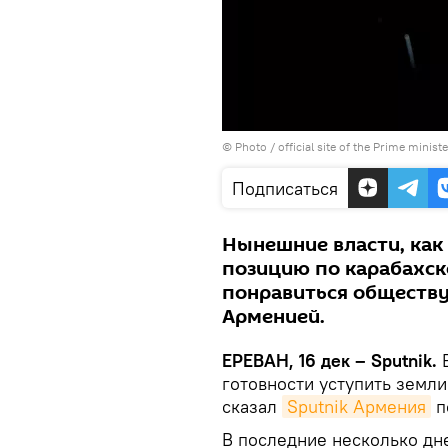
© Photo / official site of the Prime minist
Подписаться
Нынешние власти, как
позицию по карабахск
понравиться обществу
Арменией.
ЕРЕВАН, 16 дек – Sputnik.
В
готовности уступить земли
сказал
Sputnik Армения
п
В последние несколько дн