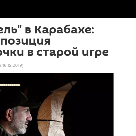
ель" в Карабахе:
ппозиция
чки в старой игре
 16.12.2019
)