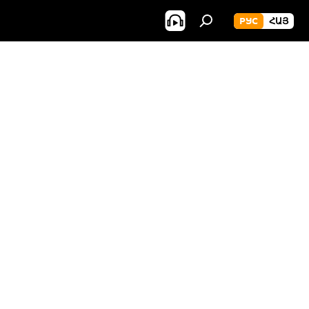
РУС
ՀԱՅ