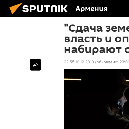
Армения
"Сдача зем
власть и о
набирают о
22:55 16.12.2019
(обновлено:
23:03