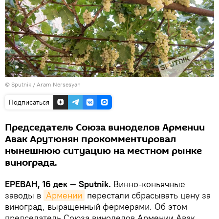
© Sputnik / Aram Nersesyan
Подписаться
Председатель Союза виноделов Армении
Авак Арутюнян прокомментировал
нынешнюю ситуацию на местном рынке
винограда.
ЕРЕВАН, 16 дек — Sputnik.
Винно-коньячные
заводы в
Армении
перестали сбрасывать цену за
виноград, выращенный фермерами. Об этом
председатель Союза виноделов Армении Авак