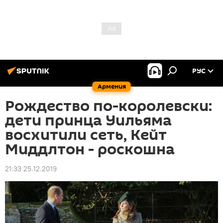
РУС
Армения
Рождество по-королевски:
дети принца Уильяма
восхитили сеть, Кейт
Миддлтон - роскошна
21:33 25.12.2019