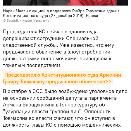
Нарек Малян с акцией в поддержку Грайра Товмасяна здания
Конституционного суда (27 декабря 2019). Еревaн
© Sputnik / Asatur Yesayants
Председателя КС сейчас в здании суда
допрашивают сотрудники Специальной
следственной службы. Уже известно, что ему
предъявлено обвинение в злоупотреблении
должностными полномочиями, приведшем к
тяжелым последствиям.
Председателю Конституционного суда Армении 
Грайру Товмасяну предъявлено обвинение>>
В октябре в ССС было возбуждено уголовное дело
на основании сообщений депутата парламента
Армана Бабаджаняна в Генпрокуратуру об
"узурпации власти группой лиц". Оппоненты
Товмасяна во власти считают, что он вступил в
должность главы КС с помощью мошеннических