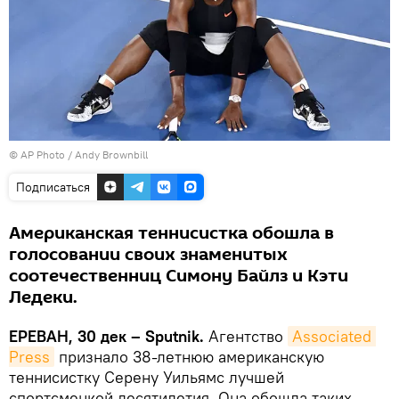
© AP Photo / Andy Brownbill
Подписаться
Американская теннисистка обошла в
голосовании своих знаменитых
соотечественниц Симону Байлз и Кэти
Ледеки.
ЕРЕВАН, 30 дек – Sputnik.
Агентство
Associated 
Press
признало 38-летнюю американскую
теннисистку Серену Уильямс лучшей
спортсменкой десятилетия. Она обошла таких