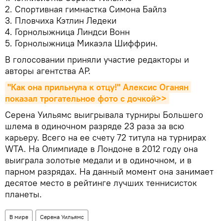
2. Спортивная гимнастка Симона Байлз
3. Пловчиха Кэтлин Ледеки
4. Горнолыжница Линдси Вонн
5. Горнолыжница Микаэла Шиффрин.
В голосовании приняли участие редакторы и
авторы агентства AP.
"Как она прильнула к отцу!" Алексис Оганян 
показал трогательное фото с дочкой>>
Серена Уильямс выигрывала турниры Большего
шлема в одиночном разряде 23 раза за всю
карьеру. Всего на ее счету 72 титула на турнирах
WTA. На Олимпиаде в Лондоне в 2012 году она
выиграла золотые медали и в одиночном, и в
парном разрядах. На данный момент она занимает
десятое место в рейтинге лучших теннисисток
планеты.
В мире
Серена Уильямс