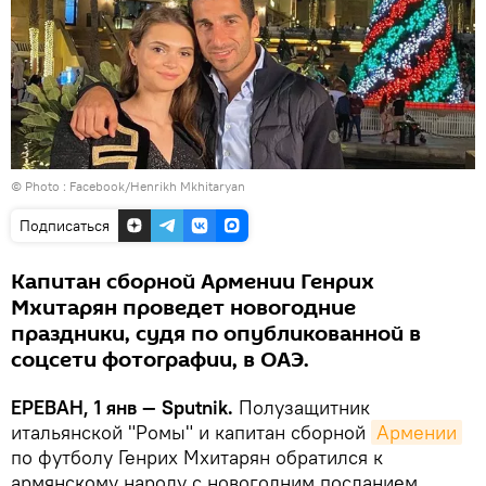
© Photo :
Facebook/Henrikh Mkhitaryan
Подписаться
Капитан сборной Армении Генрих
Мхитарян проведет новогодние
праздники, судя по опубликованной в
соцсети фотографии, в ОАЭ.
ЕРЕВАН, 1 янв — Sputnik.
Полузащитник
итальянской "Ромы" и капитан сборной
Армении
по футболу Генрих Мхитарян обратился к
армянскому народу с новогодним посланием,