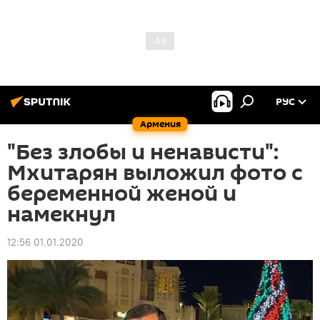
РУС
Армения
"Без злобы и ненависти":
Мхитарян выложил фото с
беременной женой и
намекнул
12:56 01.01.2020