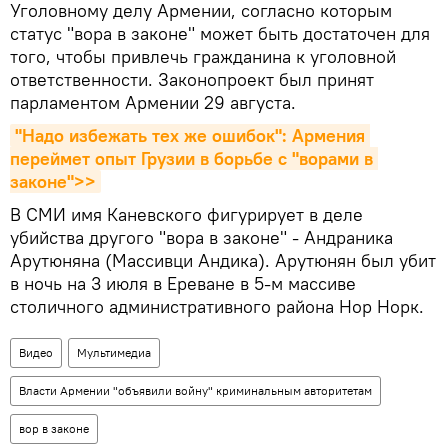
Уголовному делу Армении, согласно которым
статус "вора в законе" может быть достаточен для
того, чтобы привлечь гражданина к уголовной
ответственности. Законопроект был принят
парламентом Армении 29 августа.
"Надо избежать тех же ошибок": Армения 
переймет опыт Грузии в борьбе с "ворами в 
законе">>
В СМИ имя Каневского фигурирует в деле
убийства другого "вора в законе" - Андраника
Арутюняна (Массивци Андика). Арутюнян был убит
в ночь на 3 июля в Ереване в 5-м массиве
столичного административного района Нор Норк.
Видео
Мультимедиа
Власти Армении "объявили войну" криминальным авторитетам
вор в законе