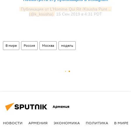
Публикация от L’Homme Qui Rit /Ksusha Puntus 
(@k_ksusha)
15 Сен 2019 в 4:31 PDT
В мире
Россия
Москва
модель
Армения
НОВОСТИ
АРМЕНИЯ
ЭКОНОМИКА
ПОЛИТИКА
В МИРЕ