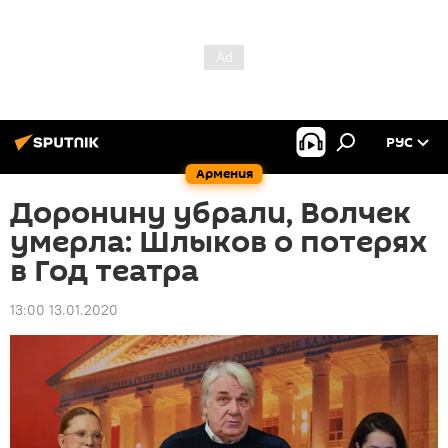
РУС
Армения
Доронину убрали, Волчек
умерла: Шлыков о потерях
в Год театра
13:00 13.01.2020