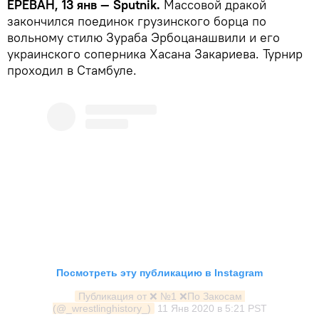
ЕРЕВАН, 13 янв — Sputnik.
Массовой дракой
закончился поединок грузинского борца по
вольному стилю Зураба Эрбоцанашвили и его
украинского соперника Хасана Закариева. Турнир
проходил в Стамбуле.
Посмотреть эту публикацию в Instagram
Публикация от ❌ №1 ❌По Закосам 
(@_wrestlinghistory_)
11 Янв 2020 в 5:21 PST