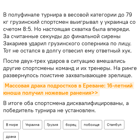
В полуфинале турнира в весовой категории до 79
кг грузинский спортсмен выигрывал у украинца со
счетом 8:5. Но настоящая схватка была впереди.
За считанные секунды до финальной сирены
Закариев ударил грузинского соперника по лицу.
Тот не остался в долгу отвесил ему ответный хук.
После двух-трех ударов в ситуацию вмешались
другие спортсмены команд и их тренеры. На ринге
развернулось поистине захватывающее зрелище.
Массовая драка подростков в Ереване: 16-летний 
юноша получил ножевые ранения>>
В итоге оба спортсмена дисквалифицированы, а
победитель турнира не установлен.
В мире
Украина
Грузия
борец
побоище
Стамбул
драка