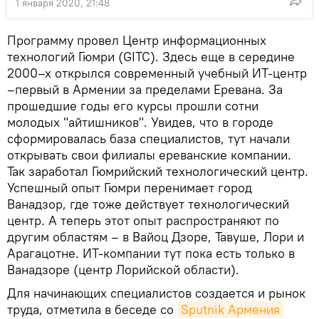
1 января 2020, 21:48
Программу провел Центр информационных
технологий Гюмри (GITC). Здесь еще в середине
2000–х открылся современный учебный ИТ-центр
–первый в Армении за пределами Еревана. За
прошедшие годы его курсы прошли сотни
молодых "айтишников". Увидев, что в городе
сформировалась база специалистов, тут начали
открывать свои филиалы ереванские компании.
Так заработал Гюмрийский технологический центр.
Успешный опыт Гюмри перенимает город
Ванадзор, где тоже действует технологический
центр. А теперь этот опыт распространяют по
другим областям – в Вайоц Дзоре, Тавуше, Лори и
Арагацотне. ИТ-компании тут пока есть только в
Ванадзоре (центр Лорийской области).
Для начинающих специалистов создается и рынок
труда, отметила в беседе со
Sputnik Армения