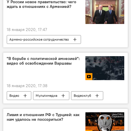
У России новое правительство: чего
ждать в отношениях с Арменией?
18 января 2020, 17:47
Армяно-российское сотрудничество
Общество
Армения
Политика
Экономика
Россия
В мире
"В борьбе с политической амнезией":
видео об освобождении Варшавы
Новости Армения
правительство
18 января 2020, 17:38
Видео
Мультимедиа
Видеоклуб
В мире
Варшава
освобождение
Ливия и отношения РФ с Турцией: как
нам удалось не поссориться?