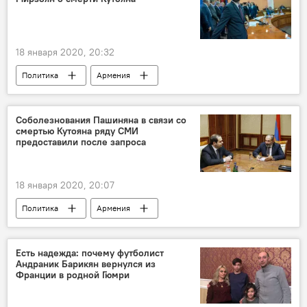
18 января 2020, 20:32
Политика
Армения
Арарат Мирзоян
Георгий Кутоян
Соболезнования Пашиняна в связи со
смертью Кутояна ряду СМИ
предоставили после запроса
18 января 2020, 20:07
Политика
Армения
Пашинян Никол
Георгий Кутоян
СМИ
Есть надежда: почему футболист
Андраник Барикян вернулся из
Франции в родной Гюмри