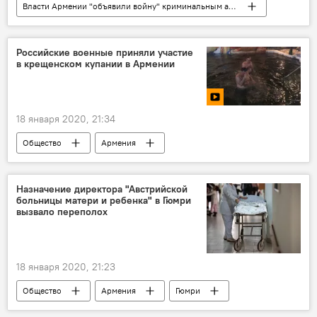
Власти Армении "объявили войну" криминальным авторитетам
Политика
Армения
Пашинян Никол
криминал
Российские военные приняли участие
в крещенском купании в Армении
18 января 2020, 21:34
Общество
Армения
купание в святой воде
военные
Назначение директора "Австрийской
больницы матери и ребенка" в Гюмри
вызвало переполох
18 января 2020, 21:23
Общество
Армения
Гюмри
больница