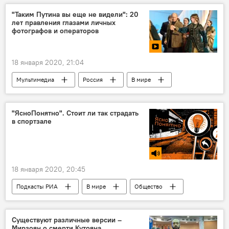
"Таким Путина вы еще не видели": 20
лет правления глазами личных
фотографов и операторов
18 января 2020, 21:04
Мультимедиа
Россия
В мире
Видео
Видеоклуб
"ЯсноПонятно". Стоит ли так страдать
в спортзале
18 января 2020, 20:45
Подкасты РИА
В мире
Общество
Армения
диета
Спорт
Голос
Существуют различные версии –
Мирзоян о смерти Кутояна