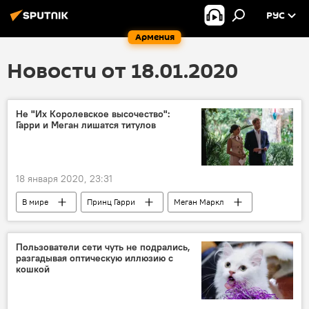
РУС
Армения
Новости от 18.01.2020
Не "Их Королевское высочество":
Гарри и Меган лишатся титулов
18 января 2020, 23:31
В мире
Принц Гарри
Меган Маркл
Пользователи сети чуть не подрались,
разгадывая оптическую иллюзию с
кошкой