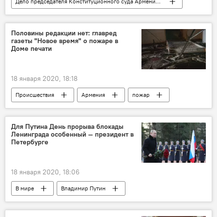
Дело председателя Конституционного суда Армении Грайра Товмасяна
Политика
Армения
Арарат Мирзоян
Грайр Товмасян
Половины редакции нет: главред
газеты "Новое время" о пожаре в
Конституция
суд
Доме печати
18 января 2020, 18:18
Происшествия
Армения
пожар
Для Путина День прорыва блокады
Ленинграда особенный — президент в
Петербурге
18 января 2020, 18:06
В мире
Владимир Путин
Санкт-Петербург