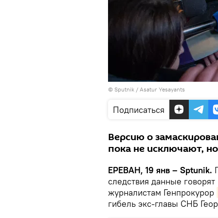
© Sputnik / Asatur Yesayants
Подписаться
Версию о замаскирова
пока не исключают, но
ЕРЕВАН, 19 янв – Sptunik.
П
следствия данные говорят 
журналистам Генпрокурор
гибель экс-главы СНБ Геор