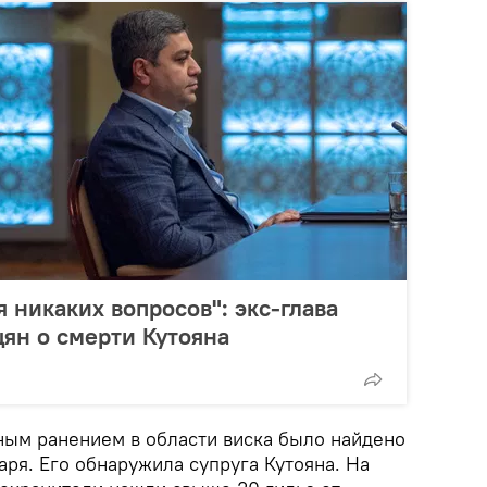
 никаких вопросов": экс-глава
ян о смерти Кутояна
ьным ранением в области виска было найдено
варя. Его обнаружила супруга Кутояна. На