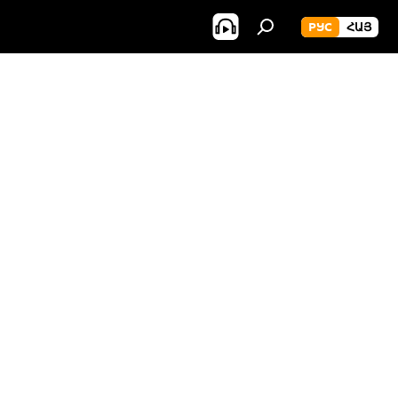
РУС
ՀԱՅ