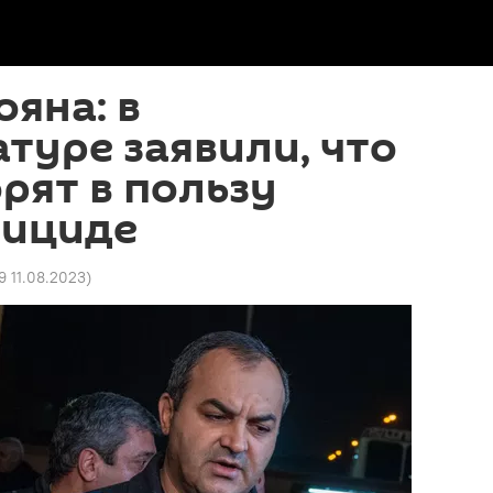
ояна: в
туре заявили, что
рят в пользу
уициде
9 11.08.2023
)