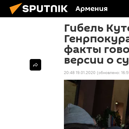
Армения
Гибель Кут
Генрпокура
факты гово
версии о с
20:48 19.01.2020
(обновлено:
16:5