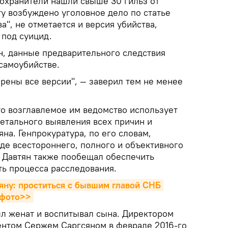
охранители нашли свыше 30 гильз от
ту возбуждено уголовное дело по статье
а", не отметается и версия убийства,
 под суицид.
н, данные предварительного следствия
 самоубийстве.
рены все версии", — заверил тем не менее
то возглавлемое им ведомство использует
детального выявления всех причин и
яна. Генпрокуратура, по его словам,
де всестороннего, полного и объективного
. Давтян также пообещал обеспечить
ь процесса расследования.
яну: проститься с бывшим главой СНБ 
 фото>>
ыл женат и воспитывал сына. Директором
нтом Сержем Саргсяном в феврале 2016-го