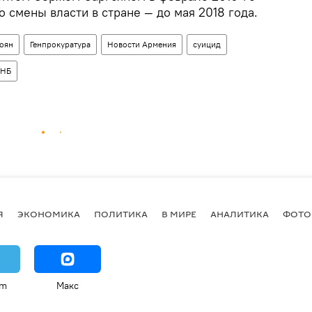
о смены власти в стране — до мая 2018 года.
тоян
Генпрокуратура
Новости Армения
суицид
НБ
Я
ЭКОНОМИКА
ПОЛИТИКА
В МИРЕ
АНАЛИТИКА
ФОТО
am
Макс