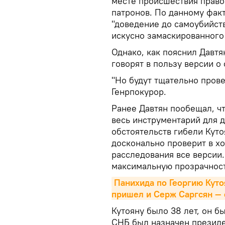
месте происшествия право
патронов. По данному фак
"доведение до самоубийств
искусно замаскированного
Однако, как пояснил Давтя
говорят в пользу версии о
"Но будут тщательно прове
Генрпокурор.
Ранее Давтян пообещал, ч
весь инструментарий для 
обстоятельств гибели Куто
досконально проверит в хо
расследования все версии
максимальную прозрачност
Панихида по Георгию Куто
пришел и Серж Саргсян —
Кутояну было 38 лет, он б
СНБ был назначен президе