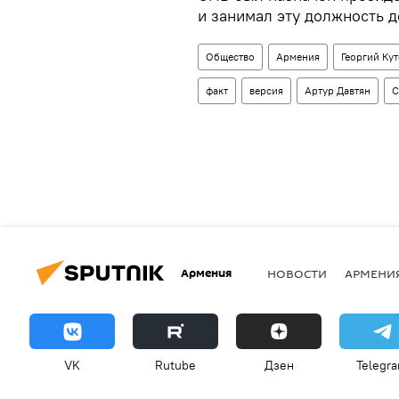
и занимал эту должность д
Общество
Армения
Георгий Ку
факт
версия
Артур Давтян
С
Армения
НОВОСТИ
АРМЕНИ
VK
Rutube
Дзен
Telegr