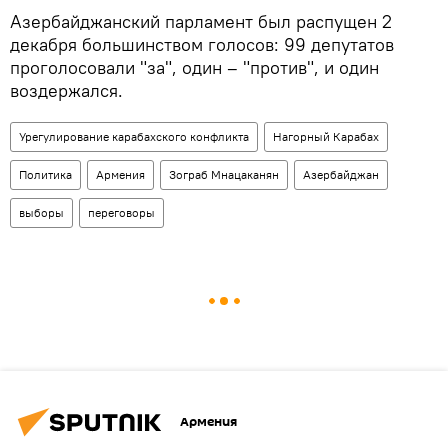
Азербайджанский парламент был распущен 2
декабря большинством голосов: 99 депутатов
проголосовали "за", один – "против", и один
воздержался.
Урегулирование карабахского конфликта
Нагорный Карабах
Политика
Армения
Зограб Мнацаканян
Азербайджан
выборы
переговоры
Армения