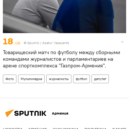
18
/18
© Sputnik / Asatur Yesayants
Товарищеский матч по футболу между сборными
командами журналистов и парламентариев на
арене спорткомплекса "Газпром-Армения".
Фото
Мультимедиа
журналисты
футбол
депутат
Армения