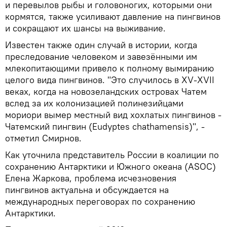
и перевылов рыбы и головоногих, которыми они
кормятся, также усиливают давление на пингвинов
и сокращают их шансы на выживание.
Известен также один случай в истории, когда
преследование человеком и завезёнными им
млекопитающими привело к полному вымиранию
целого вида пингвинов. "Это случилось в XV-XVII
веках, когда на новозеландских островах Чатем
вслед за их колонизацией полинезийцами
мориори вымер местный вид хохлатых пингвинов -
Чатемский пингвин (Eudyptes chathamensis)", -
отметил Смирнов.
Как уточнила представитель России в коалиции по
сохранению Антарктики и Южного океана (ASOC)
Елена Жаркова, проблема исчезновения
пингвинов актуальна и обсуждается на
международных переговорах по сохранению
Антарктики.