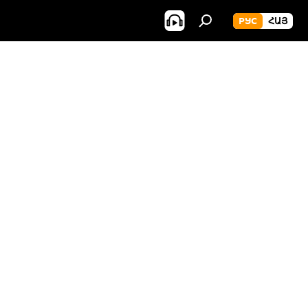
РУС
ՀԱՅ