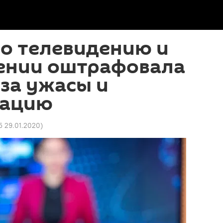
о телевидению и
ении оштрафовала
за ужасы и
нацию
5 29.01.2020
)