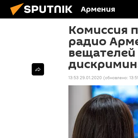
Армения
Комиссия п
радио Арм
вещателей 
дискрими
13:53 29.01.2020
(обновлено:
13:5