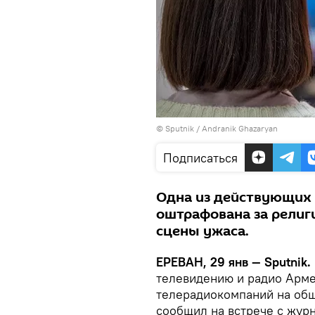
© Sputnik / Andranik Ghazaryan
Подписаться
Одна из действующих
оштрафована за религ
сцены ужаса.
ЕРЕВАН, 29 янв — Sputnik.
телевидению и радио Арме
телерадиокомпаний на общ
сообщил на встрече с жур