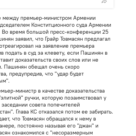
е между премьер-министром Армении
дседателем Конститционного суда Армении
я. Во время большой пресс-конференции 25
инян заявил, что Грайр Товмасян предлагал
 отреагировал на заявление премьера
в подать в суд за клевету, если Пашинян в
тавит доказательств своих слов или не
. Пашинян обещал очень скоро
ва, предупредив, что "удар будет
ым".
мьер-министр в качестве доказательства
элитной" ручки, которую позаимствовал у
а заседании совета попечителей
тан". Глава КС отказался потом ее забирать.
ет, что Товмасян обращался к нему в
нере, постоянно называя его "джан" и
масян ознакомился с "несоразмерным