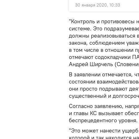
30 января 2020, 10:33
"Контроль и противовесы 
системе. Это подразумева
должны реализовываться в
закона, соблюдением уваж
в том числе в отношении п
отмечают содокладчики ПА
Андрей Ширчель (Словени
В заявлении отмечается, ч
состоянии взаимодействова
они просто подрывают дея
существенный и долгосро
Согласно заявлению, напр
и главы КС вызывает обесп
беспрецедентного уровня.
"Это может нанести ущерб
которой и так находится н