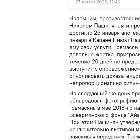
27 января 2020, 12:46
Напомним, противостояни
Николом Пашиняном и пре
достигло 26 января апоге
января в Капане Никол Паш
ему свои услуги. Товмасян
довольно жестко, пригрози
течение 20 дней не предос
выступит с опровержением
опубликовать доказательст
непропорционально сильн
На следующий же день пре
обнародовал фотографию "
Товмасяна в мае 2018-го н
Всеармянского фонда "Айас
При этом Пашинян утвержда
исключительно льстивой ма
заискивая перед ним. Тов