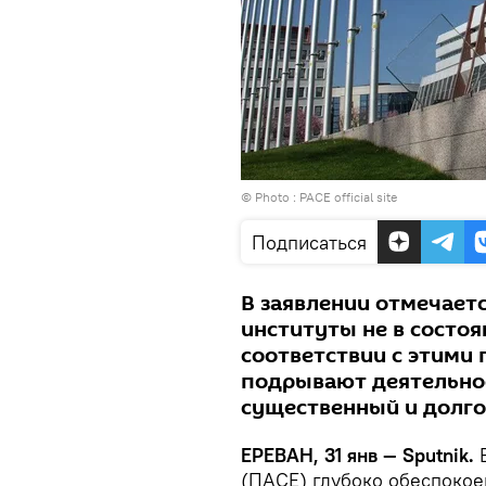
© Photo :
PACE official site
Подписаться
В заявлении отмечаетс
институты не в состоя
соответствии с этими 
подрывают деятельнос
существенный и долг
ЕРЕВАН, 31 янв — Sputnik.
В
(ПАСЕ) глубоко обеспокое