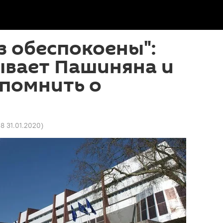
з обеспокоены":
ывает Пашиняна и
 помнить о
58 31.01.2020
)