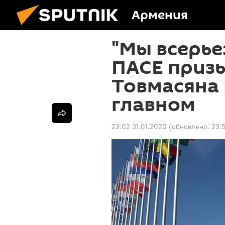
Армения
"Мы всерье
ПАСЕ приз
Товмасяна
главном
23:02 31.01.2020
(обновлено:
23: