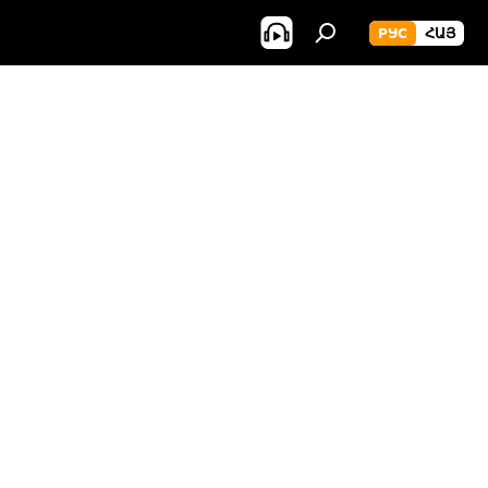
РУС
ՀԱՅ