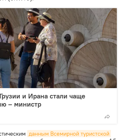
 Грузии и Ирана стали чаще
ию – министр
истическим
данным Всемирной туристской 