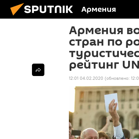
Армения
Армения во
стран по р
туристичес
рейтинг U
12:01 04.02.2020
(обновлено:
12: