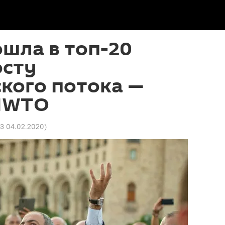
шла в топ-20
осту
кого потока —
NWTO
03 04.02.2020
)