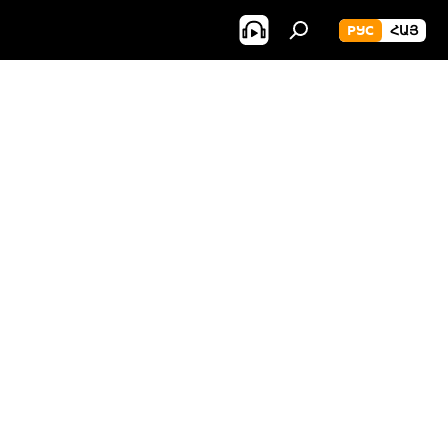
РУС
ՀԱՅ