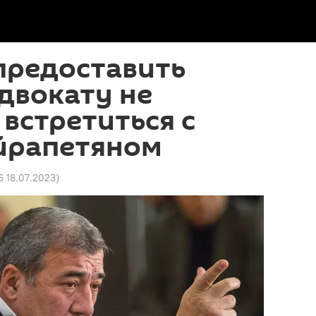
предоставить
двокату не
встретиться с
йрапетяном
16 18.07.2023
)