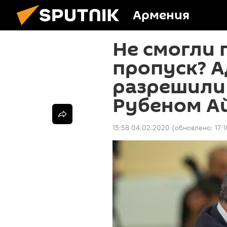
Армения
Не смогли 
пропуск? А
разрешили 
Рубеном А
15:58 04.02.2020
(обновлено:
17: