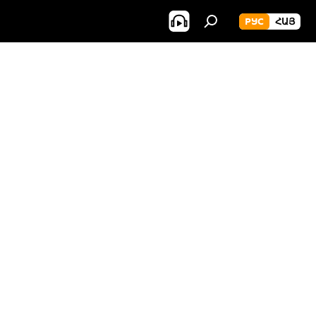
РУС
ՀԱՅ