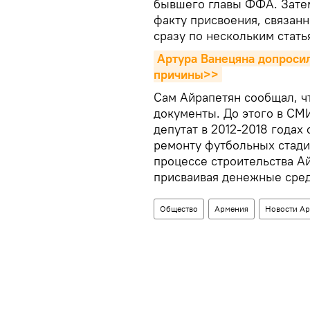
бывшего главы ФФА. Затем
факту присвоения, связан
сразу по нескольким стать
Артура Ванецяна допросил
причины>>
Сам Айрапетян сообщал, ч
документы. До этого в СМИ
депутат в 2012-2018 годах
ремонту футбольных стади
процессе строительства А
присваивая денежные сред
Общество
Армения
Новости А