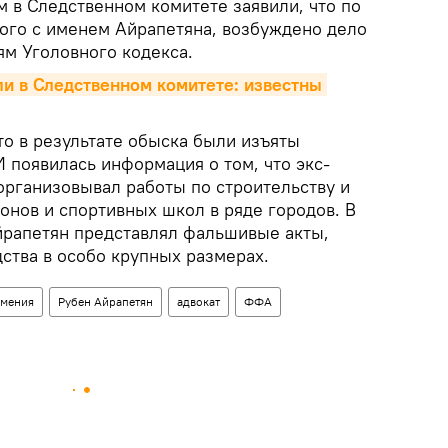
 в Следственном комитете заявили, что по
ного с именем Айрапетяна, возбуждено дело
ям Уголовного кодекса.
и в Следственном комитете: известны 
то в результате обыска были изъяты
 появилась информация о том, что экс-
 организовывал работы по строительству и
онов и спортивных школ в ряде городов. В
йрапетян представлял фальшивые акты,
ства в особо крупных размерах.
рмения
Рубен Айрапетян
адвокат
ФФА