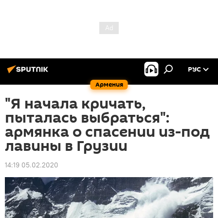
РУС
Армения
"Я начала кричать,
пыталась выбраться":
армянка о спасении из-под
лавины в Грузии
14:19 05.02.2020