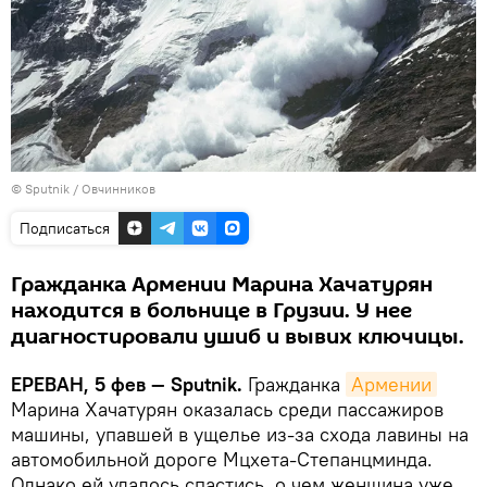
© Sputnik / Овчинников
Подписаться
Гражданка Армении Марина Хачатурян
находится в больнице в Грузии. У нее
диагностировали ушиб и вывих ключицы.
ЕРЕВАН, 5 фев — Sputnik.
Гражданка
Армении
Марина Хачатурян оказалась среди пассажиров
машины, упавшей в ущелье из-за схода лавины на
автомобильной дороге Мцхета-Степанцминда.
Однако ей удалось спастись, о чем женщина уже