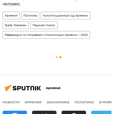
человек.
Армения
Политика
Конституционный суд Армении
Грайр Товмасян
Пашинян Никол
Референдум по поправкам к Конституции Армении – 2020
Армения
НОВОСТИ
АРМЕНИЯ
ЭКОНОМИКА
ПОЛИТИКА
В МИРЕ