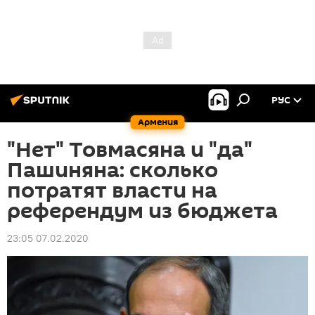
РУС
Армения
"Нет" Товмасяна и "да"
Пашиняна: сколько
потратят власти на
референдум из бюджета
23:05 07.02.2020