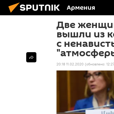
Армения
Две женщи
вышли из к
с ненавист
"атмосфер
20:18 11.02.2020
(обновлено:
12:2