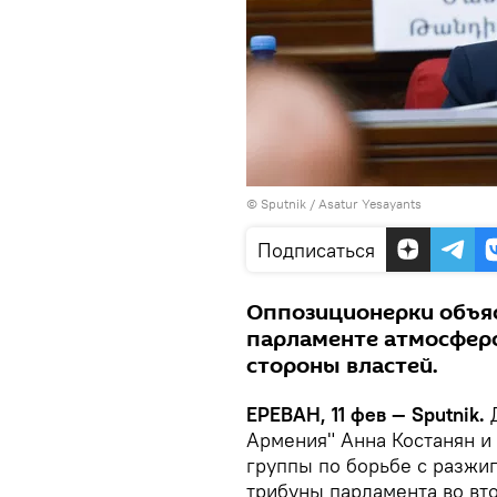
© Sputnik / Asatur Yesayants
Подписаться
Оппозиционерки объя
парламенте атмосферо
стороны властей.
ЕРЕВАН, 11 фев — Sputnik.
Д
Армения" Анна Костанян и
группы по борьбе с разжи
трибуны парламента во вт