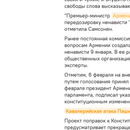
свободы слова высказывают
"Премьер-министр
Армен
передозировку ненависти 
отметила Самсонян.
Ранее постоянная комисси
вопросам Армении создала
ненависти 9 января. В ее 
общественных организаций
эксперты.
Отметим, 6 февраля на вн
путем голосования принял
февраля президент Армени
парламента, подписал ука
конституционным изменен
Кавалерийская атака Паши
Проект поправок к Консти
предусматривает прекраще