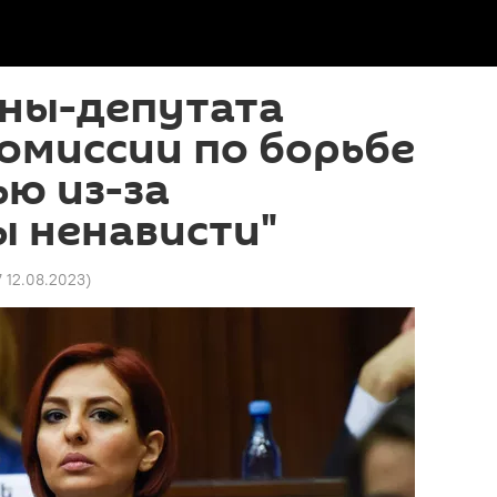
ны-депутата
омиссии по борьбе
ью из-за
ы ненависти"
7 12.08.2023
)