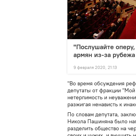
"Послушайте оперу,
армян из-за рубежа
9 февраля 2020, 21:13
"Во время обсуждения ре
депутаты от фракции "Мой
нетерпимость и неуважени
разжигая ненависть к ина
По словам депутата, закл
Никола Пашиняна было нап
разделить общество на че
своих и чужих, и внушить 