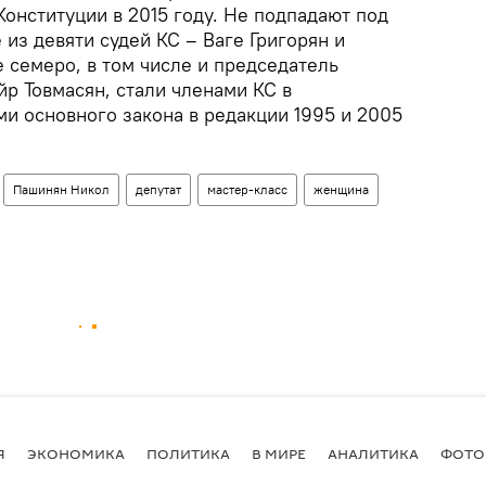
онституции в 2015 году. Не подпадают под
 из девяти судей КС – Ваге Григорян и
 семеро, в том числе и председатель
йр Товмасян, стали членами КС в
ми основного закона в редакции 1995 и 2005
Пашинян Никол
депутат
мастер-класс
женщина
Я
ЭКОНОМИКА
ПОЛИТИКА
В МИРЕ
АНАЛИТИКА
ФОТО