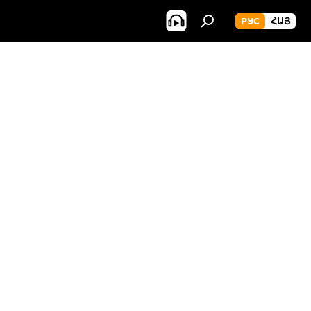
РУС
ՀԱՅ