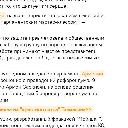
 то, что диктует им сердце.
ии
назвал неприятие плюрализма мнений и
"парламентским мастер-классом", —
я по защите прав человека и общественным
 рабочую группу по борьбе с разжиганием
работе принимают участие представители
, гражданского общества и независимые
еочередном заседании парламент
Армении
 решение о проведении референдума. 9
и Армен Саркисян, на основе решения
з о проведении 5 апреля референдума по
иям.
няна на "крестного отца" Товмасяна>>
туции, разработанный фракцией "Мой шаг",
ние полномочий председателя и членов КС,