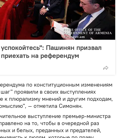
 успокойтесь": Пашинян призвал
 приехать на референдум
ферендума по конституционным изменениям
 шаг" проявили в своих выступлениях
е к плюрализму мнений и другим подходам,
комыслию", — отметила Симонян.
ючительное выступление премьер-министра
равлено на то, чтобы в очередной раз
рных и белых, преданных и предателей,
ненависть к людям, которые по праву